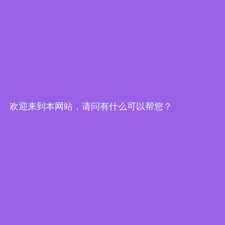
久经考验，坚固耐用：振动测试工业面板电脑，专为严苛工业与车
载环境打造
iEi威强电发布SHIELD系列IP66不锈钢坚固型面板电脑——专为卫
生严苛行业打造
2022 MEDICA全球医疗展，威强电展出全新医疗萤幕MPOCm-
W24、医疗触控平板电脑IASO-W10B-N6210
欢迎来到本网站，请问有什么可以帮您？
iEi 威强电10/11代Intel® Core™ 平台产品
威强电HTB-210-Q470荣获2022国际iF设计大奖！创新AI医疗电脑
提升精准医疗成效，领先的设计兼具高性能、美观与便利性
Categories
公司新闻