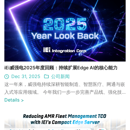
iEi威强电2025年度回顾：持续扩展Edge AI的核心能力
Dec 31, 2025
公司新闻
这一年来，威强电持续深耕智能制造、智慧医疗、网通与嵌
入式等应用领域。 今年我们一步一步完善产品线、强化技
术基础，并让更多产品落实到客户的实际应用场景。
Details
>