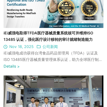
iEi威强电取得TFDA医疗器械质量系统核可并维持ISO
13485 认证，强化医疗设计移转的审计就绪制造能力
Nov 18, 2025
公司新闻
iEi威强电成功获得台湾食品药品管理局（TFDA）认证及
ISO 13485医疗器械质量管理体系认证，助力全球医疗制造
业务持续增长。
Details
>