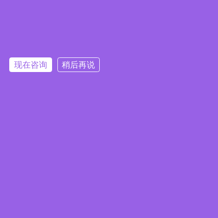
Press Release
产品消息
Monthly News
活动消息
白皮书
Award
现在咨询
稍后再说
成功案例
订阅电子报
隐私政策
|
安全政策
|
使用条款
|
网站地图
版权所有 ©2025 威强电工业电脑 (IEI Integration Corp.)。保留所有权利。
沪ICP备09054375号-6
本网站使用 Cookie 以提升您的用户体验，并提供针对您兴趣定
制的内容。继续浏览本网站即表示您同意我们使用 Cookie、
沪公网安备 31011202005249号
数据隐私声明
和
使用条款
。