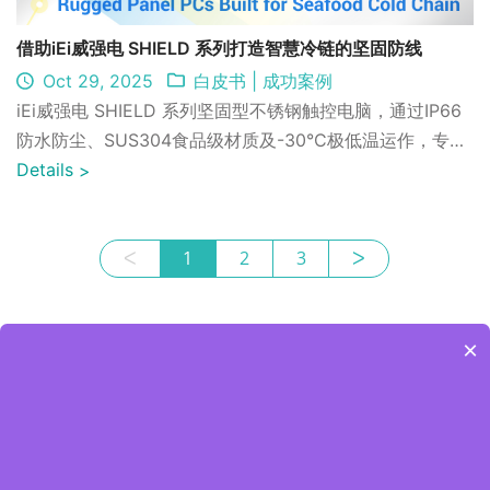
借助iEi威强电 SHIELD 系列打造智慧冷链的坚固防线
Oct 29, 2025
白皮书
|
成功案例
iEi威强电 SHIELD 系列坚固型不锈钢触控电脑，通过IP66
防水防尘、SUS304食品级材质及-30°C极低温运作，专为
海鲜加工、冷冻仓储等严苛环境设计，助企业实现即时监
Details
>
控、智能追溯及效率优化，减少食品报废并提升冷链品质与
合规性。
ᐸ
1
2
3
ᐳ
×
Join Our Newsletter
Hot News