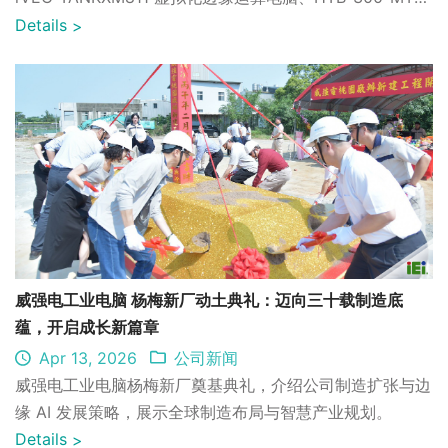
H 医疗级 AI 嵌入式系统及 XBlade 智能电动筋膜刀，展现
Details
>
AI 边缘推理、医疗法规合规与人因工学设计的综合研发实
力。 ...
威强电工业电脑 杨梅新厂动土典礼：迈向三十载制造底
蕴，开启成长新篇章
Apr 13, 2026
公司新闻
威强电工业电脑杨梅新厂奠基典礼，介绍公司制造扩张与边
缘 AI 发展策略，展示全球制造布局与智慧产业规划。
Details
>