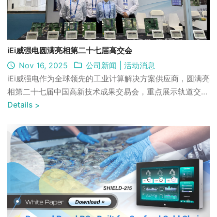
iEi威强电圆满亮相第二十七届高交会
Nov 16, 2025
公司新闻
|
活动消息
iEi威强电作为全球领先的工业计算解决方案供应商，圆满亮
相第二十七届中国高新技术成果交易会，重点展示轨道交通
与智慧出行领域的产品布局，涵盖地铁信息系统、自动售检
Details
>
票、高铁监控及智能巡检机器人，助力行业智能化与数字化
升级。