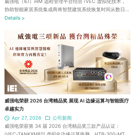
威强电（IEI）iRM 远程管理平台结合 iVEC 虚拟化技术，
协助智能家居系统集成商将智慧建筑系统恢复时间从数日缩
短至 4 分钟内，并提升智慧建筑标章评分 3 分，助力开发
Details
>
商争取更高容积奖励，实现 ROI 与运营韧性最大化。
威强电荣获 2026 台湾精品奖 展现 AI 边缘运算与智能医疗
卓越实力
Apr 27, 2026
公司新闻
威强电荣获第 34 届 2026 台湾精品奖三款产品认证：
iVEC-TANKXM811 虚拟化边缘运算电脑、HTB-300-MTL-