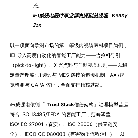
充。
iEi威强电医疗事业群资深副总经理 - Kenny
Jan
以一项面向欧洲市场的第二等级内视镜医材项目为例，
IEI 导入高度自动化的智能工厂能力——含捡料导引
（pick-to-light）、X 光点料与自动视觉识别——以稳
定量产爬坡; 并透过与 MES 链接的追溯机制、AXI/视
觉检测与 CAPA 佐证，全面支持稽核就绪。
iEi威强电依循「
Trust Stack
信任架构」治理模型营运
符合 ISO 13485/TFDA 的智能工厂，范畴涵盖
ISO/IEC 27001（资安）、ISO 28000（供应链安
全）、IECQ QC 080000（有害物质流程治理），以