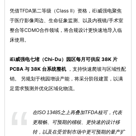
凭借TFDA第二等级（Class II）资格，iEi威强电聚焦
于医疗影像周边、生命征象监测、以及内视镜/手术室
整合等CDMO合作领域，将合规设计更快速地导入临
床使用。
iEi威强电七堵（Chi-Du）园区每月可供应 38K 片
PCBA 与 38K 台系统整机
，支持快速爬坡与区域性配
销。 另规划于桃园增设产能，将采分阶段建置，以满
足需求预测并优化区域化物流。
在ISO 13485之上再叠加TFDA核可，代表
更顺畅、可预期的稽核、更快速的设计移
转，以及在受管制市场中更可预期的量产扩