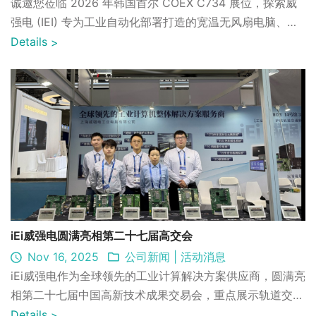
诚邀您莅临 2026 年韩国首尔 COEX C734 展位，探索威
强电 (IEI) 专为工业自动化部署打造的宽温无风扇电脑、
DIN 导轨系统与工业平板电脑解决方案。
Details
>
iEi威强电圆满亮相第二十七届高交会
Nov 16, 2025
公司新闻
|
活动消息
iEi威强电作为全球领先的工业计算解决方案供应商，圆满亮
相第二十七届中国高新技术成果交易会，重点展示轨道交通
与智慧出行领域的产品布局，涵盖地铁信息系统、自动售检
Details
>