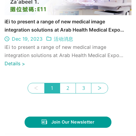
iEi to present a range of new medical image
integration solutions at Arab Health Medical Expo
2024
Dec 19, 2023
活动消息
iEi to present a range of new medical image
integration solutions at Arab Health Medical Expo
2024
Details
>
ᐸ
1
2
3
ᐳ
Join Our Newsletter