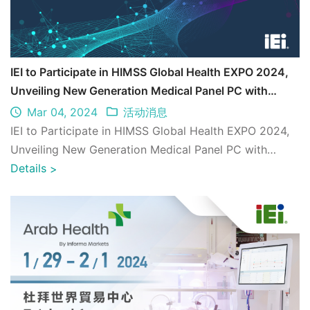
IEI to Participate in HIMSS Global Health EXPO 2024,
Unveiling New Generation Medical Panel PC with
Advanced Data Integration Features
Mar 04, 2024
活动消息
IEI to Participate in HIMSS Global Health EXPO 2024,
Unveiling New Generation Medical Panel PC with
Advanced Data Integration Features ...
Details
>