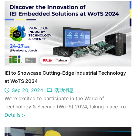
IEI to Showcase Cutting-Edge Industrial Technology
at WoTS 2024
Sep 20, 2024
活动消息
We’re excited to participate in the World of
Technology & Science (WoTS) 2024, taking place from
September 24-27 in Utrecht, NL. ...
Details
>