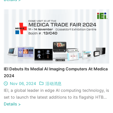
票、高铁监控及智能巡检机器人，助力行业智能化与数字化
升级。
IEI Debuts Its Medial AI Imaging Computers At Medica
2024
Nov 06, 2024
活动消息
IEI, a global leader in edge AI computing technology, is
set to launch the latest additions to its flagship HTB
Series Medical AI Imaging Co ...
Details
>