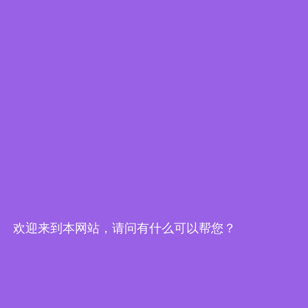
2025/03/12
了解IEI如何通过虚拟化和内置冗余实现长达170公里范围内
的远程智能建筑控制——在保护传统IPC的同时，通过统一
的边缘平台赋予全新智能。
欢迎来到本网站，请问有什么可以帮您？
视频