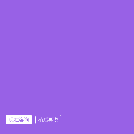
案例应用
边缘计算产品型录
2025/03/12
探索 IEI 新一代边缘计算平台如何将虚拟化、远程管理和冗
余结构统一，构建出具有弹性、自我修复能力的工业边缘系
统。了解 iVEC 和 iRM 如何简化 OT/IT 集成，同时最大化
运行时间与控制力。
Hardware Overview
现在咨询
稍后再说
iRM-TSi410X