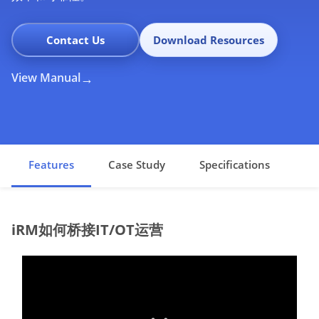
Contact Us
Download Resources
View Manual
Features
Case Study
Specifications
iRM如何桥接IT/OT运营