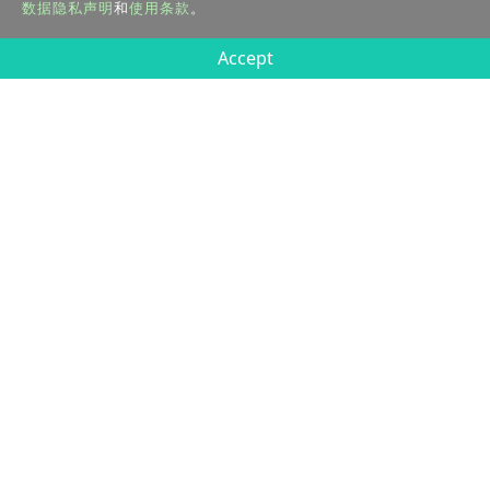
数据隐私声明
和
使用条款
。
Accept
TANK-XM811 AIoT 开发工具包
加固型嵌入式系统
第12代 Intel®酷睿 i5-12500TEt
双 2.5 GbE 网口
多个 USB 3.2 Gen 2 (10Gb/s) & COM 端口
模块化灵活扩展机箱和底板
支持 Mustang AI 加速卡