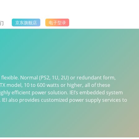
们
京东旗舰店
电子型录
 flexible. Normal (PS2, 1U, 2U) or redundant form,
X model, 10 to 600 watts or higher, all of these
highly efficient power solution. IEI’s embedded system
e. IEI also provides customized power supply services to