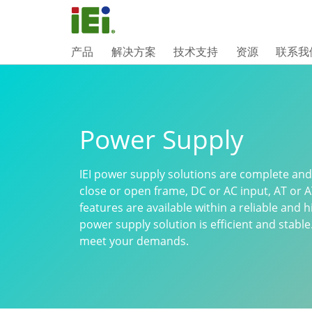
产品
解决方案
技术支持
资源
联系我
Power Supply
IEI power supply solutions are complete and
close or open frame, DC or AC input, AT or AT
features are available within a reliable and 
power supply solution is efficient and stabl
meet your demands.