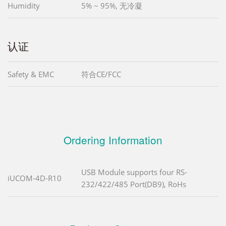
Humidity
5% ~ 95%, 无冷凝
认证
Safety & EMC
符合CE/FCC
Ordering Information
USB Module supports four RS-
iUCOM-4D-R10
232/422/485 Port(DB9), RoHs