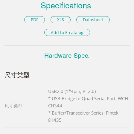
Specifications
PDF
XLS
Datasheet
Add to E-catalog
Hardware Spec.
尺寸类型
USB2.0 (1*4pin, P=2.0)
* USB Bridge to Quad Serial Port: WCH
尺寸类型
CH344
* Buffer/Transceiver Series: Fintek
81435