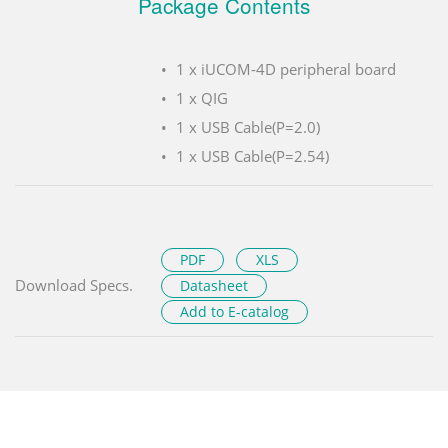
Package Contents
1 x iUCOM-4D peripheral board
1 x QIG
1 x USB Cable(P=2.0)
1 x USB Cable(P=2.54)
PDF
XLS
Download Specs.
Datasheet
Add to E-catalog