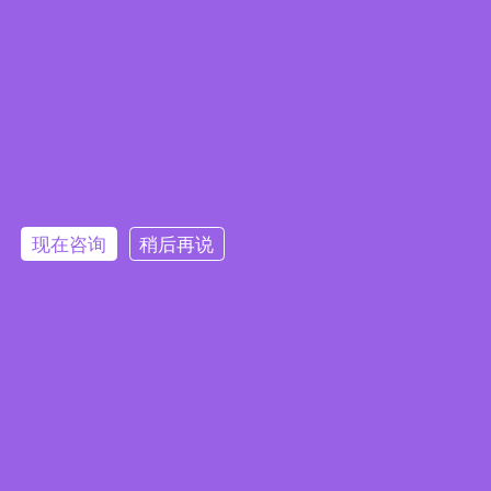
Embedded System Brochure
现在咨询
稍后再说
订阅电子报
隐私政策
|
安全政策
|
使用条款
|
网站地图
本网站使用 Cookie 以提升您的用户体验，并提供针对您兴趣定
版权所有 ©2025 威强电工业电脑 (IEI Integration Corp.)。保留所有权利。
沪ICP备09054375号-6
制的内容。继续浏览本网站即表示您同意我们使用 Cookie、
沪公网安备 31011202005249号