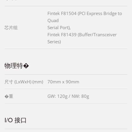
Fintek F81504 (PCI Express Bridge to
Quad
芯片组
Serial Port),
Fintek F81439 (Buffer/Transceiver
Series)
物理特�
尺寸 (LxWxH) (mm)
70mm x 90mm
�重
GW: 120g / NW: 80g
I/O 接口