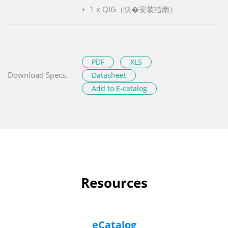
1 x QIG（快�安装指南）
PDF
XLS
Download Specs.
Datasheet
Add to E-catalog
Resources
eCatalog