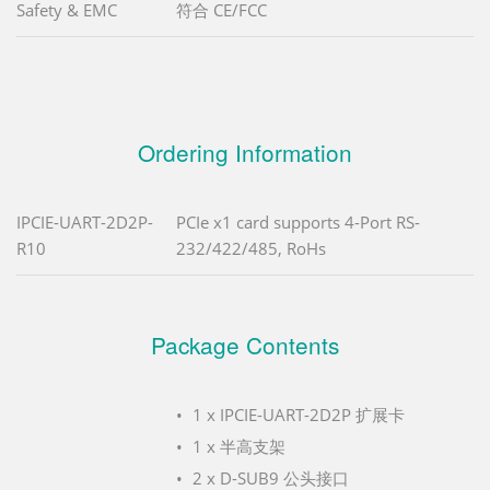
Safety & EMC
符合 CE/FCC
Ordering Information
IPCIE-UART-2D2P-
PCIe x1 card supports 4-Port RS-
R10
232/422/485, RoHs
Package Contents
1 x IPCIE-UART-2D2P 扩展卡
1 x 半高支架
2 x D-SUB9 公头接口