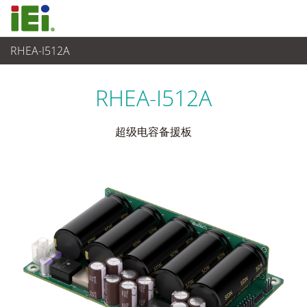
RHEA-I512A
电源供应器
>
超级电容模块
RHEA-I512A
超级电容备援板