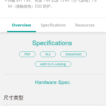
» 内建 EFT 1 kV、突波 1 kV 以及 15 kV（空气放电）/ 8
kV（接触放电）ESD 防护。
Overview
Specifications
Resources
Specifications
PDF
XLS
Datasheet
Add to E-catalog
Hardware Spec.
尺寸类型