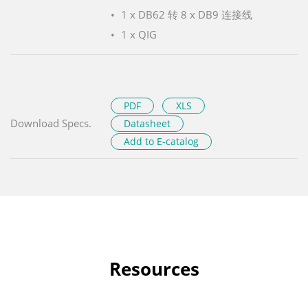
1 x DB62 转 8 x DB9 连接线
1 x QIG
PDF
XLS
Download Specs.
Datasheet
Add to E-catalog
Resources