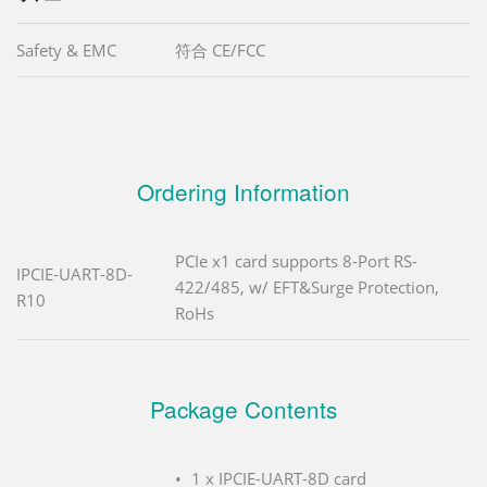
Safety & EMC
符合 CE/FCC
Ordering Information
PCIe x1 card supports 8-Port RS-
IPCIE-UART-8D-
422/485, w/ EFT&Surge Protection,
R10
RoHs
Package Contents
1 x IPCIE-UART-8D card