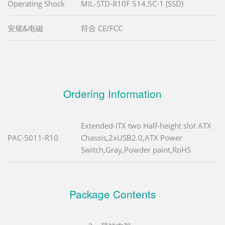
Operating Shock
MIL-STD-810F 514.5C-1 (SSD)
安规&电磁
符合 CE/FCC
Ordering Information
Extended-ITX two Half-height slot ATX
PAC-5011-R10
Chassis,2xUSB2.0,ATX Power
Switch,Gray,Powder paint,RoHS
Package Contents