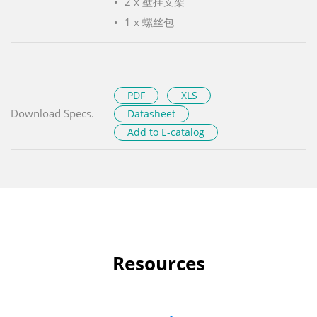
2 x 壁挂支架
1 x 螺丝包
PDF
XLS
Download Specs.
Datasheet
Add to E-catalog
Resources