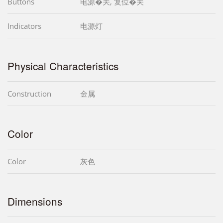
Buttons
电源�关, 复位�关
Indicators
电源灯
Physical Characteristics
Construction
金属
Color
Color
灰色
Dimensions