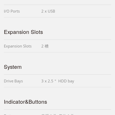
I/O Ports
2 x USB
Expansion Slots
Expansion Slots
2 槽
System
Drive Bays
3 x 2.5＂ HDD bay
Indicator&Buttons