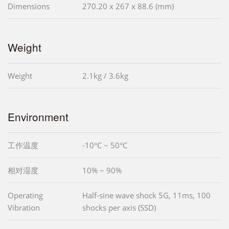
Dimensions
270.20 x 267 x 88.6 (mm)
Weight
Weight
2.1kg / 3.6kg
Environment
工作温度
-10°C ~ 50°C
相对湿度
10% ~ 90%
Operating
Half-sine wave shock 5G, 11ms, 100
Vibration
shocks per axis (SSD)