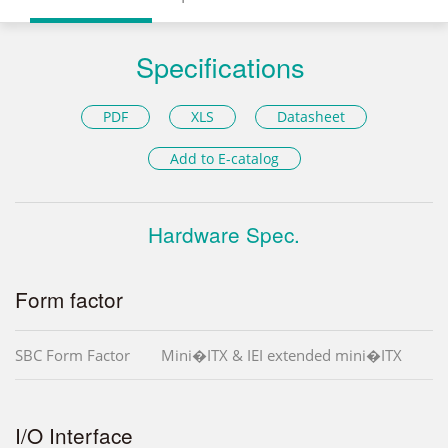
Specifications
PDF
XLS
Datasheet
Add to E-catalog
Hardware Spec.
Form factor
SBC Form Factor
Mini�ITX & IEI extended mini�ITX
I/O Interface