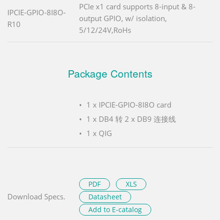
PCIe x1 card supports 8-input & 8-
IPCIE-GPIO-8I8O-
output GPIO, w/ isolation,
R10
5/12/24V,RoHs
Package Contents
1 x IPCIE-GPIO-8I8O card
1 x DB4 转 2 x DB9 连接线
1 x QIG
PDF
XLS
Download Specs.
Datasheet
Add to E-catalog