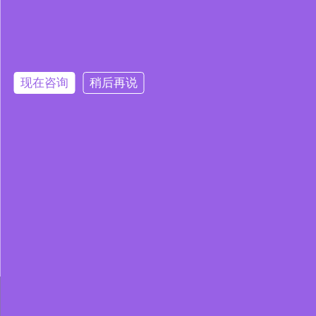
现在咨询
稍后再说
本网站使用 Cookie 以提升您的用户体验，并提供针对您兴趣定制
站即表示您同意我们使用 Cookie、