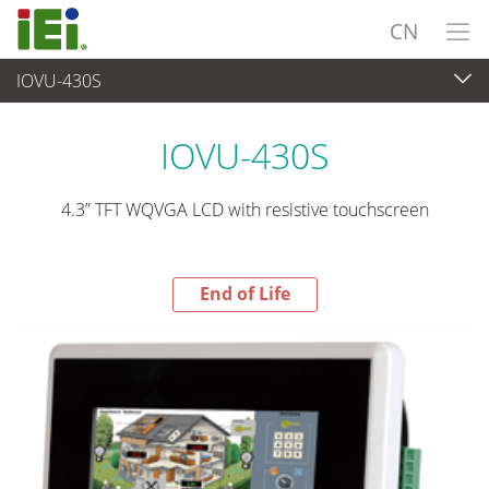
CN
IOVU-430S
End-of-Life Products
>
平板电脑 与 显示器
IOVU-430S
4.3” TFT WQVGA LCD with resistive touchscreen
End of Life