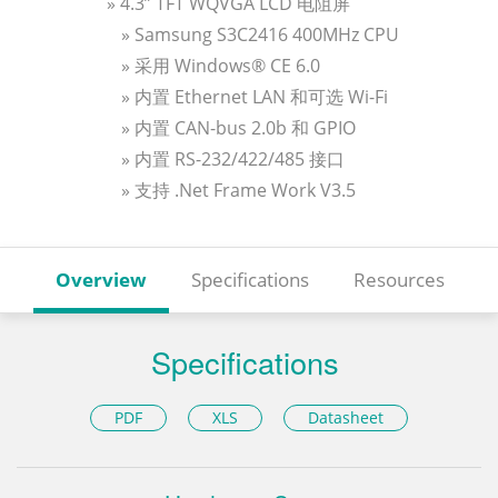
» 4.3” TFT WQVGA LCD 电阻屏
» Samsung S3C2416 400MHz CPU
» 采用 Windows® CE 6.0
» 内置 Ethernet LAN 和可选 Wi-Fi
» 内置 CAN-bus 2.0b 和 GPIO
» 内置 RS-232/422/485 接口
» 支持 .Net Frame Work V3.5
Overview
Specifications
Resources
Specifications
PDF
XLS
Datasheet