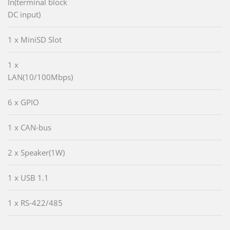
In(terminal block
DC input)
1 x MiniSD Slot
1 x
LAN(10/100Mbps)
6 x GPIO
1 x CAN-bus
2 x Speaker(1W)
1 x USB 1.1
1 x RS-422/485