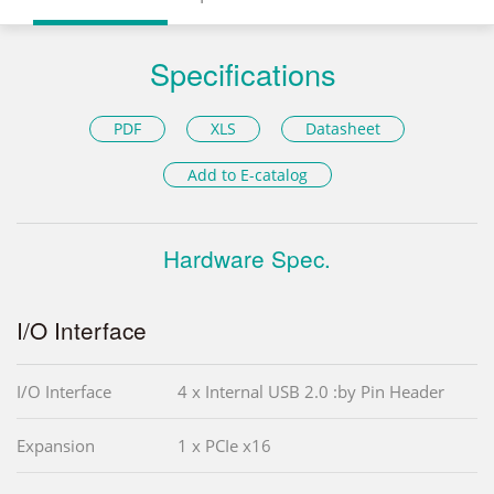
Specifications
PDF
XLS
Datasheet
Add to E-catalog
Hardware Spec.
I/O Interface
I/O Interface
4 x Internal USB 2.0 :by Pin Header
Expansion
1 x PCIe x16