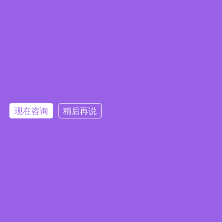
Embedded System Brochure
现在咨询
稍后再说
订阅电子报
隐私政策
|
安全政策
|
使用条款
|
网站地图
本网站使用 Cookie 以提升您的用户体验，并提供针对您兴趣定
版权所有 ©2025 威强电工业电脑 (IEI Integration Corp.)。保留所有权利。
沪ICP备09054375号-6
制的内容。继续浏览本网站即表示您同意我们使用 Cookie、
沪公网安备 31011202005249号
数据隐私声明
和
使用条款
。
Accept