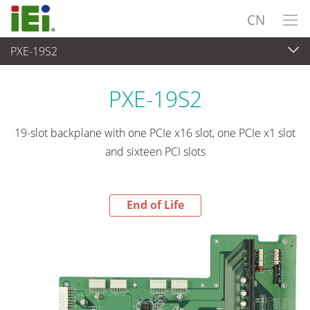
CN
PXE-19S2
End-of-Life Products
>
工业主板
PXE-19S2
19-slot backplane with one PCIe x16 slot, one PCIe x1 slot
and sixteen PCI slots
End of Life