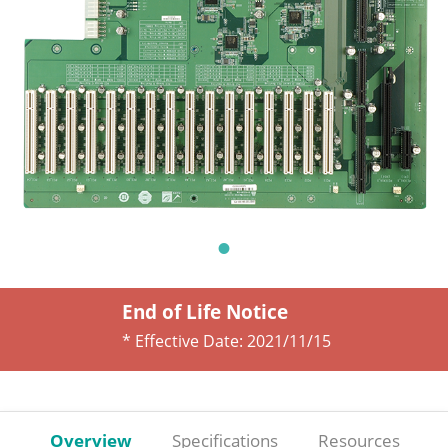
End of Life Notice
* Effective Date:
2021/11/15
Overview
Specifications
Resources