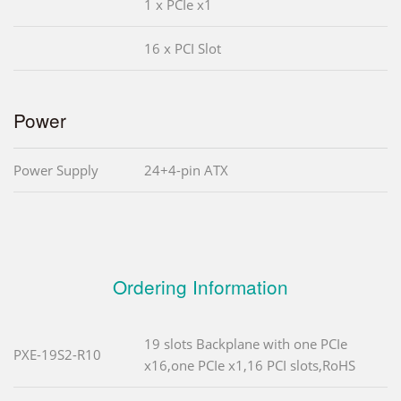
1 x PCIe x1
16 x PCI Slot
Power
Power Supply
24+4-pin ATX
Ordering Information
19 slots Backplane with one PCIe
PXE-19S2-R10
x16,one PCIe x1,16 PCI slots,RoHS