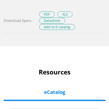
PDF
XLS
Download Specs.
Datasheet
Add to E-catalog
Resources
eCatalog