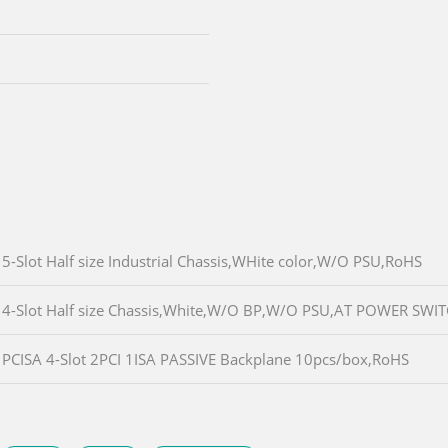
5-Slot Half size Industrial Chassis,WHite color,W/O PSU,RoHS
4-Slot Half size Chassis,White,W/O BP,W/O PSU,AT POWER SWI
PCISA 4-Slot 2PCI 1ISA PASSIVE Backplane 10pcs/box,RoHS