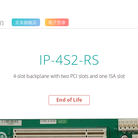
们
京东旗舰店
电子型录
IP-4S2-RS
4-slot backplane with two PCI slots and one ISA slot
End of Life