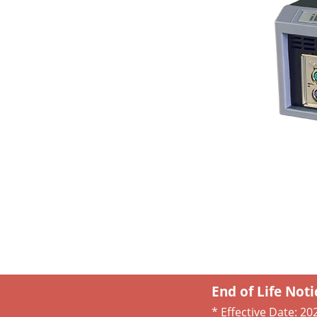
End of Life Noti
* Effective Date:
20