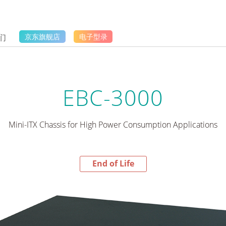
们
京东旗舰店
电子型录
EBC-3000
Mini-ITX Chassis for High Power Consumption Applications
End of Life