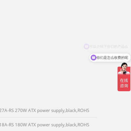
你们是怎么收费的呢
A627A-RS 270W ATX power supply,black,ROHS
A618A-RS 180W ATX power supply,black,ROHS