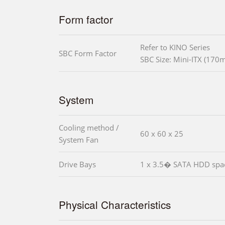
Form factor
Refer to KINO Series
SBC Form Factor
SBC Size: Mini-ITX (17
System
Cooling method /
60 x 60 x 25
System Fan
Drive Bays
1 x 3.5� SATA HDD spa
Physical Characteristics