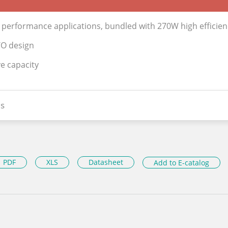
h performance applications, bundled with 270W high efficie
I/O design
ve capacity
s
PDF
XLS
Datasheet
Add to E-catalog