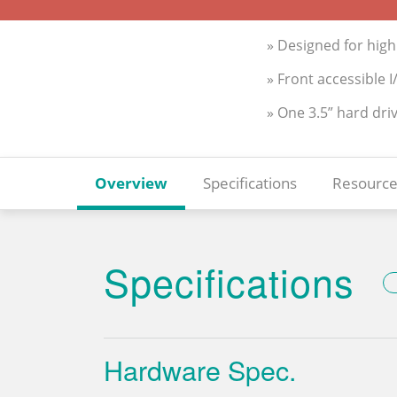
» Designed for hig
» Front accessible 
» One 3.5” hard dri
Overview
Specifications
Resource
Specifications
Hardware Spec.