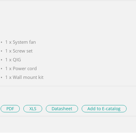
1 x System fan
1 x Screw set
1 x QIG
1 x Power cord
1 x Wall mount kit
PDF
XLS
Datasheet
Add to E-catalog