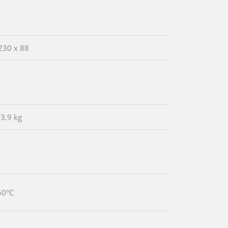
230 x 88
/3.9 kg
50°C