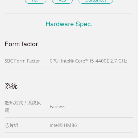
Hardware Spec.
Form factor
SBC Form Factor
CPU: Intel® Core™ i5-4400E 2.7 GHz
系统
散热方式 / 系统风
Fanless
扇
芯片组
Intel® HM86