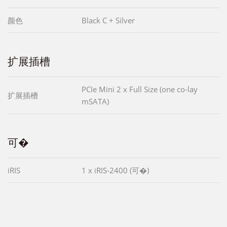
颜色
Black C + Silver
扩展插槽
PCIe Mini 2 x Full Size (one co-lay
扩展插槽
mSATA)
可�
iRIS
1 x iRIS-2400 (可�)