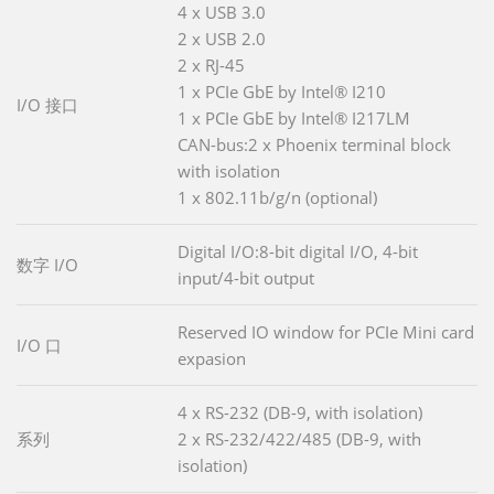
4 x USB 3.0
2 x USB 2.0
2 x RJ-45
1 x PCIe GbE by Intel® I210
I/O 接口
1 x PCIe GbE by Intel® I217LM
CAN-bus:2 x Phoenix terminal block
with isolation
1 x 802.11b/g/n (optional)
Digital I/O:8-bit digital I/O, 4-bit
数字 I/O
input/4-bit output
Reserved IO window for PCIe Mini card
I/O 口
expasion
4 x RS-232 (DB-9, with isolation)
系列
2 x RS-232/422/485 (DB-9, with
isolation)