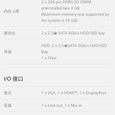
2 x 204-pin DDR3 SO-DIMM
preinstalled two 4 GB
内存上限
(Maximum memory size supported by
the system is 16 GB)
驱动仓
2 x 2.5� SATA 6Gb/s HDD/SSD bay
HDD: 2 x 2.5�SATA 6Gb/s HDD/SSD
存储
Bay
1 x Cfast
I/O 接口
显示
1 x VGA, 1 x HDMI™, 1 x DisplayPort
音频
1 x Line-out, 1 x Mic-in