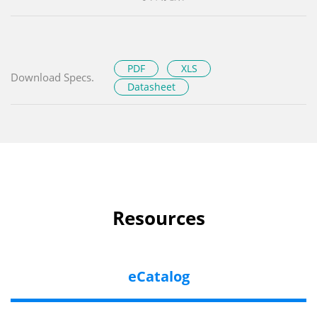
PDF
XLS
Download Specs.
Datasheet
Resources
eCatalog