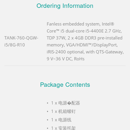
Ordering Information
Fanless embedded system, Intel®
Core™ i5 dual-core i5-4400E 2.7 GHz,
TANK-760-QGW-
TDP 37W, 2 x 4GB DDR3 pre-installed
i5/8G-R10
memory, VGA/HDMI™/DisplayPort,
iRIS-2400 optional, with QTS-Gateway,
9 V~36 V DC, RoHs
Package Contents
1 x 电源�配器
1 x 机箱螺钉
1 x 电源线
1 x 安装托架