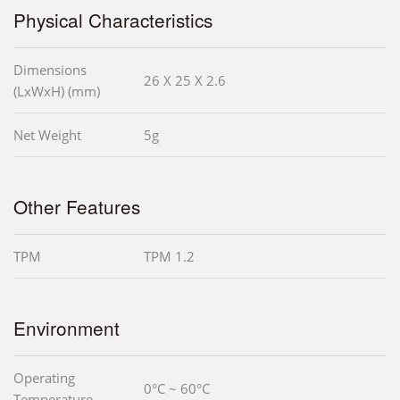
Physical Characteristics
Dimensions
26 X 25 X 2.6
(LxWxH) (mm)
Net Weight
5g
Other Features
TPM
TPM 1.2
Environment
Operating
0°C ~ 60°C
Temperature