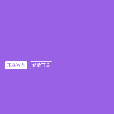
Embedded System Brochure
现在咨询
稍后再说
订阅电子报
隐私政策
|
安全政策
|
使用条款
|
网站地图
本网站使用 Cookie 以提升您的用户体验，并提供针对您兴趣定
版权所有 ©2025 威强电工业电脑 (IEI Integration Corp.)。保留所有权利。
沪ICP备09054375号-6
制的内容。继续浏览本网站即表示您同意我们使用 Cookie、
沪公网安备 31011202005249号