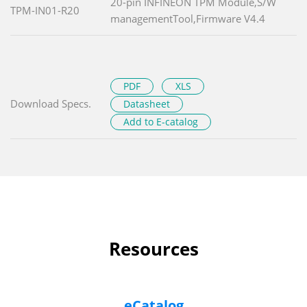
20-pin INFINEON TPM Module,S/W
TPM-IN01-R20
managementTool,Firmware V4.4
PDF
XLS
Download Specs.
Datasheet
Add to E-catalog
Resources
eCatalog