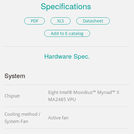
Specifications
PDF
XLS
Datasheet
Add to E-catalog
Hardware Spec.
System
Eight Intel® Movidius™ Myriad™ X
Chipset
MA2485 VPU
Cooling method /
Active fan
System Fan