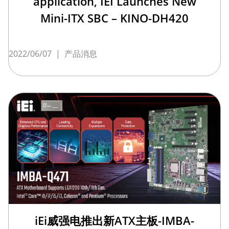
application, IEI Launches New
Mini-ITX SBC – KINO-DH420
2022/06/07
|
产品消息
iEi威强电推出新ATX主板-IMBA-