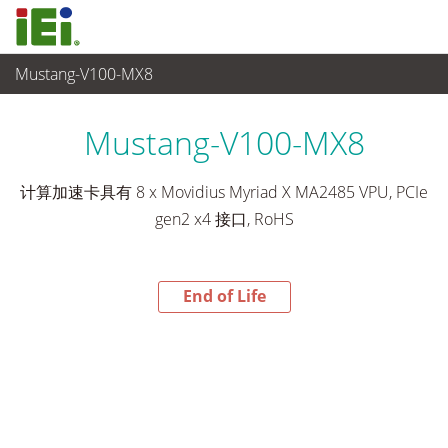
Mustang-V100-MX8
End-of-Life Products
>
工业主板
Mustang-V100-MX8
计算加速卡具有 8 x Movidius Myriad X MA2485 VPU, PCIe
gen2 x4 接口, RoHS
End of Life