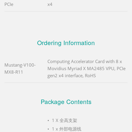
PCIe
x4
Ordering Information
Computing Accelerator Card with 8 x
Mustang-V100-
Movidius Myriad X MA2485 VPU, PCIe
MX8-R11
gen2 x4 interface, RoHS
Package Contents
1 X 全高支架
1 x 外部电源线