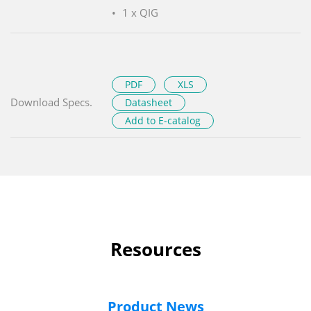
1 x QIG
PDF
XLS
Download Specs.
Datasheet
Add to E-catalog
Resources
Product News