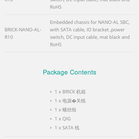
RoHS
Embedded chassis for NANO-AL SBC,
BRICK-NANO-AL-
with SATA cable, IO bracket ,power
R10
switch, DC input cable, mat black and
RoHS
Package Contents
1 x BRICK 机箱
1 x 电源�关线
1 x 螺丝组
1 x QIG
1 x SATA 线