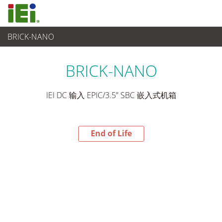
BRICK-NANO
End-of-Life Products
>
嵌入式系統
BRICK-NANO
IEI DC 输入 EPIC/3.5” SBC 嵌入式机箱
End of Life