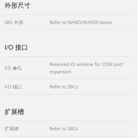
外形尺寸
SBC 外形
Refer to NANO/WAFER Series
I/O 接口
Reserved IO window for COM port
I/O �孔
expansion
I/O 端口
Refer to SBCs
扩展槽
扩展槽
Refer to SBCs