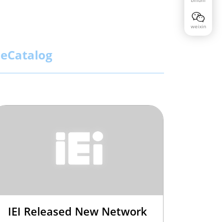
weixin
eCatalog
IEI Released New Network