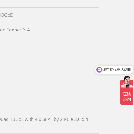
10GbE
ox ConnectX-4
现在有优惠活动吗
uad 10GbE with 4 x SFP+ by 2 PCIe 3.0 x 4