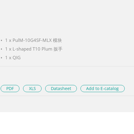
1 x PulM-10G4SF-MLX 模块
1 x L-shaped T10 Plum 扳手
1 x QIG
PDF
XLS
Datasheet
Add to E-catalog