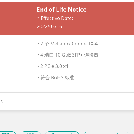
End of Life Notice
* Effective Date:
2022/03/16
• 2 个 Mellanox ConnectX-4
• 4 端口 10 GbE SFP+ 连接器
• 2 PCIe 3.0 x4
• 符合 RoHS 标准
s