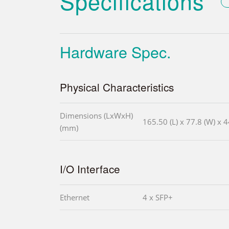
Specifications
Hardware Spec.
Physical Characteristics
Dimensions (LxWxH)
165.50 (L) x 77.8 (W) x 4
(mm)
I/O Interface
Ethernet
4 x SFP+