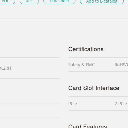
PDF
XLS
Datasheet
Add to E-catalog
Certifications
Safety & EMC
RoHS/
4.2 (H)
Card Slot Interface
PCIe
2 PCIe
Card Features