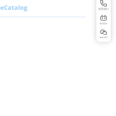
eCatalog
联系我们
bilibili
weixin