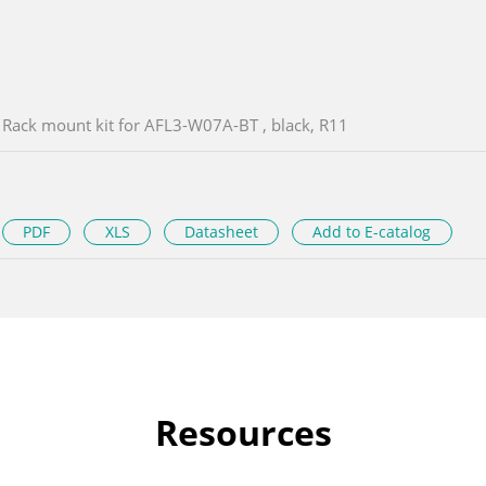
Rack mount kit for AFL3-W07A-BT , black, R11
PDF
XLS
Datasheet
Add to E-catalog
Resources