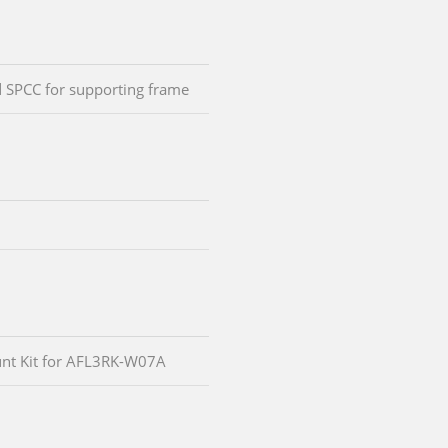
 SPCC for supporting frame
nt Kit for AFL3RK-W07A