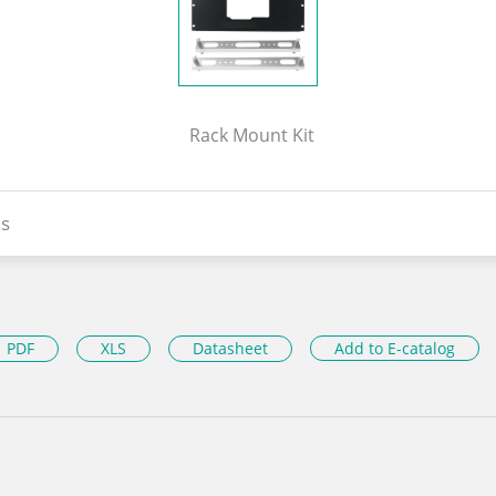
Rack Mount Kit
s
PDF
XLS
Datasheet
Add to E-catalog