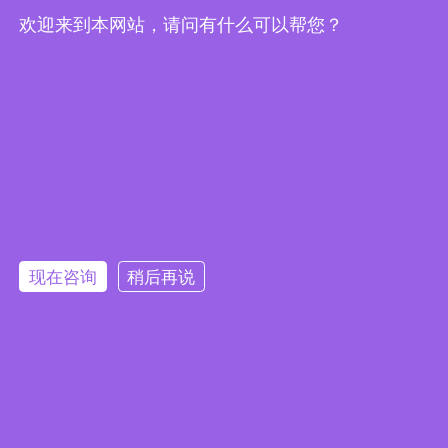
欢迎来到本网站，请问有什么可以帮您？
Embedded System Brochure
现在咨询
稍后再说
订阅电子报
隐私政策
|
安全政策
|
使用条款
|
网站地图
本网站使用 Cookie 以提升您的用户体验，并提供针对您兴趣定
版权所有 ©2025 威强电工业电脑 (IEI Integration Corp.)。保留所有权利。
沪ICP备09054375号-6
制的内容。继续浏览本网站即表示您同意我们使用 Cookie、
沪公网安备 31011202005249号
数据隐私声明
和
使用条款
。