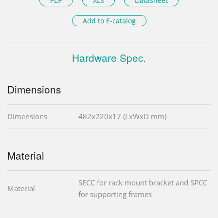
PDF
XLS
Datasheet
Add to E-catalog
Hardware Spec.
Dimensions
Dimensions
482x220x17 (LxWxD mm)
Material
SECC for rack mount bracket and SPCC
Material
for supporting frames