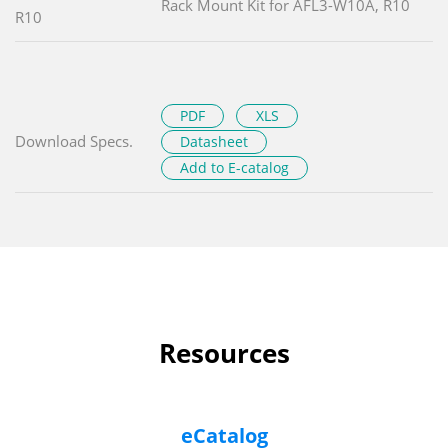
Rack Mount Kit for AFL3-W10A, R10
R10
PDF
XLS
Download Specs.
Datasheet
Add to E-catalog
Resources
eCatalog