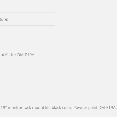
ture)
nt Kit for DM-F19A
19" monitor rack mount kit, black color, Powder paint,DM-F19A,