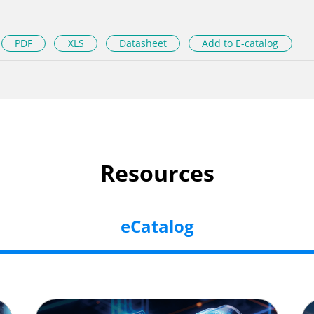
PDF
XLS
Datasheet
Add to E-catalog
Resources
eCatalog