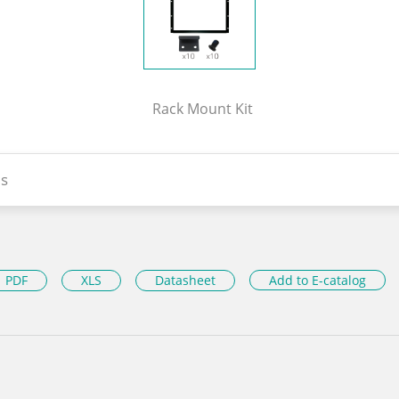
Rack Mount Kit
s
PDF
XLS
Datasheet
Add to E-catalog