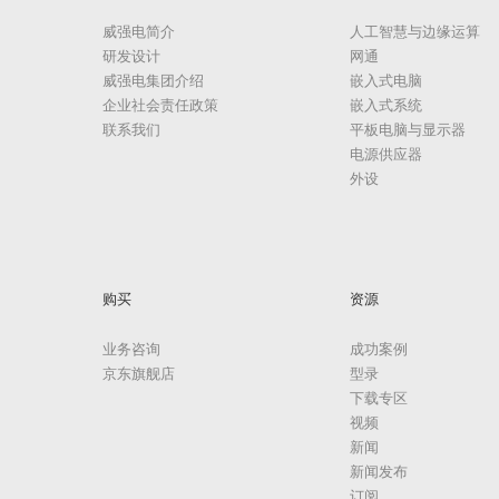
威强电简介
人工智慧与边缘运算
研发设计
网通
威强电集团介绍
嵌入式电脑
企业社会责任政策
嵌入式系统
联系我们
平板电脑与显示器
电源供应器
外设
购买
资源
业务咨询
成功案例
京东旗舰店
型录
下载专区
视频
新闻
新闻发布
订阅