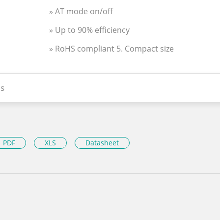
» AT mode on/off
» Up to 90% efficiency
» RoHS compliant 5. Compact size
s
PDF
XLS
Datasheet