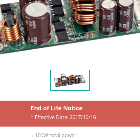
End of Life Notice
* Effective Date:
2017/10/16
» 100W total power