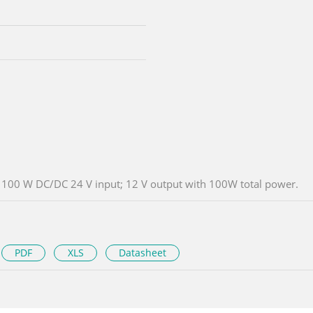
100 W DC/DC 24 V input; 12 V output with 100W total power.
PDF
XLS
Datasheet