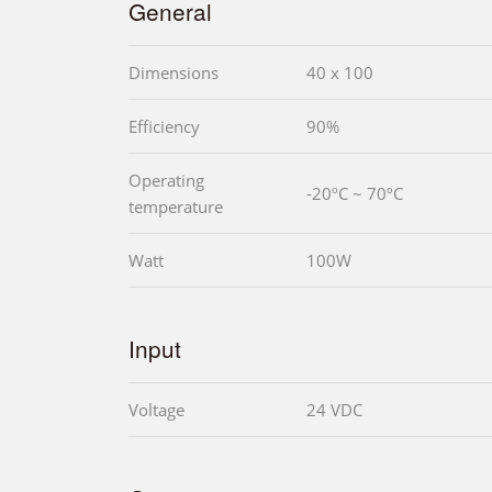
General
Dimensions
40 x 100
Efficiency
90%
Operating
-20ºC ~ 70ºC
temperature
Watt
100W
Input
Voltage
24 VDC