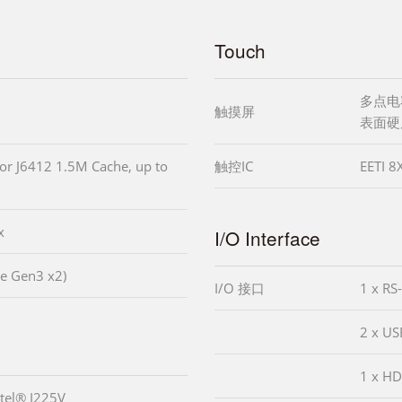
Touch
多点电
触摸屏
表面硬度
or J6412 1.5M Cache, up to
触控IC
EETI 8
x
I/O Interface
Ie Gen3 x2)
I/O 接口
1 x RS
2 x US
1 x H
el® I225V