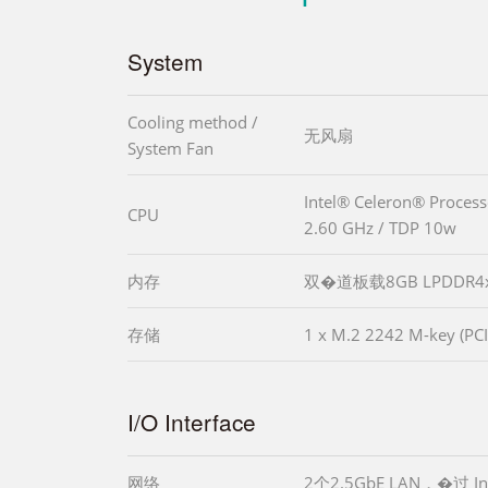
System
Cooling method /
无风扇
System Fan
Intel® Celeron® Process
CPU
2.60 GHz / TDP 10w
内存
双�道板载8GB LPDDR4
存储
1 x M.2 2242 M-key (PC
I/O Interface
网络
2个2.5GbE LAN，�过 Int