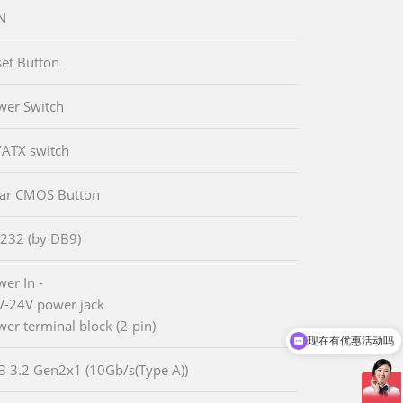
N
set Button
wer Switch
/ATX switch
ear CMOS Button
-232 (by DB9)
wer In -
V-24V power jack
现在有优惠活动吗
wer terminal block (2-pin)
可以介绍下你们的产品么
B 3.2 Gen2x1 (10Gb/s(Type A))