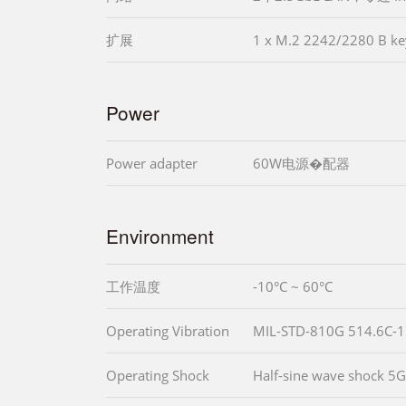
扩展
1 x M.2 2242/2280 B key
Power
Power adapter
60W电源�配器
Environment
工作温度
-10°C ~ 60°C
Operating Vibration
MIL-STD-810G 514.6C-1 
Operating Shock
Half-sine wave shock 5G