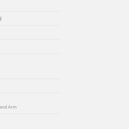
凝
d and Arm