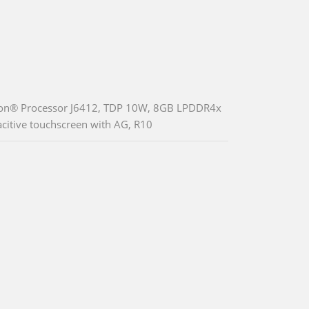
eron® Processor J6412, TDP 10W, 8GB LPDDR4x
citive touchscreen with AG, R10