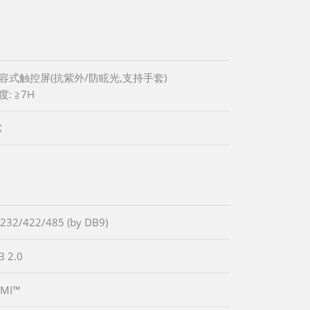
容式触控屏(抗紫外/防眩光,支持手套)
: ≧7H
X
-232/422/485 (by DB9)
B 2.0
DMI™