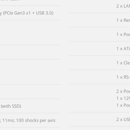
2 x LA
 (PCIe Gen3 x1 + USB 3.0)
1 x Re
1 x Po
1 x AT
1 x Cl
1 x RS
2 x Po
1 x 12
1 x Po
(with SSD)
2 x US
; 11ms; 100 shocks per axis