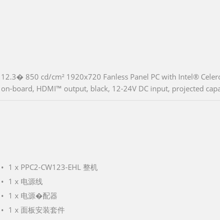
12.3� 850 cd/cm² 1920x720 Fanless Panel PC with Intel® Cel
on-board, HDMI™ output, black, 12-24V DC input, projected capa
1 x PPC2-CW123-EHL 整机
1 x 电源线
1 x 电源�配器
1 x 面板安装套件