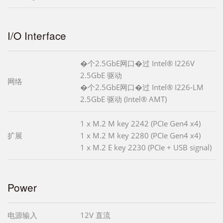
I/O Interface
�个2.5GbE网口�过 Intel® I226V
2.5GbE 驱动
网络
�个2.5GbE网口�过 Intel® I226-LM
2.5GbE 驱动 (Intel® AMT)
1 x M.2 M key 2242 (PCIe Gen4 x4)
扩展
1 x M.2 M key 2280 (PCIe Gen4 x4)
1 x M.2 E key 2230 (PCIe + USB signal)
Power
电源输入
12V 直流