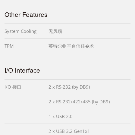
Other Features
System Cooling
无风扇
TPM
英特尔® 平台信任�术
I/O Interface
I/O 接口
2 x RS-232 (by DB9)
2 x RS-232/422/485 (by DB9)
1 x USB 2.0
2 x USB 3.2 Gen1x1