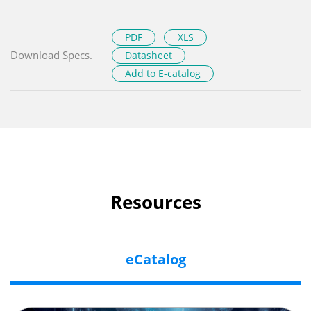
PDF
XLS
Download Specs.
Datasheet
Add to E-catalog
Resources
eCatalog