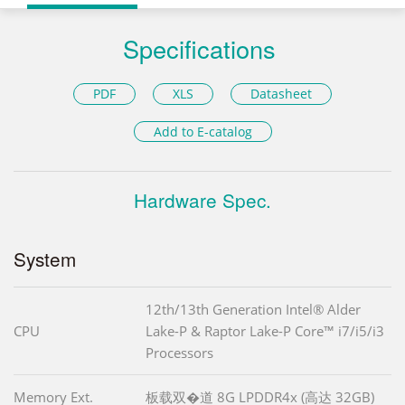
Specifications
PDF
XLS
Datasheet
Add to E-catalog
Hardware Spec.
System
12th/13th Generation Intel® Alder
CPU
Lake-P & Raptor Lake-P Core™ i7/i5/i3
Processors
Memory Ext.
板载双�道 8G LPDDR4x (高达 32GB)