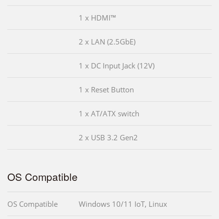
1 x HDMI™
2 x LAN (2.5GbE)
1 x DC Input Jack (12V)
1 x Reset Button
1 x AT/ATX switch
2 x USB 3.2 Gen2
OS Compatible
OS Compatible
Windows 10/11 IoT, Linux