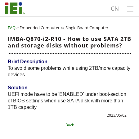
CN
FAQ
> Embedded Computer ≫ Single Board Computer
IMBA-Q870-i2-R10 - How to use SATA 2TB
and storage disks without problems?
Brief Description
To avoid some problems while using 2TB/more capacity
devices.
Solution
UEFI mode have to be 'ENABLED' under boot-section
of BIOS settings when use SATA disk with more than
1TB capacity
2023/05/02
Back