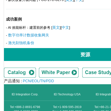
成功案例
英文
中文
- AI 效能标杆：建置前的参考 [
][
]
数字功率计数据收集网关
-
激光刻蚀机备份
-
资源
产品通知 :
PCN/EOL/TN/PDD
IEI Integration Corp.
IEI Technology USA
IEI Integra
Tel:+886-2-8691-6798
Tel:+1-909-595-2819
Tel:+86-21-