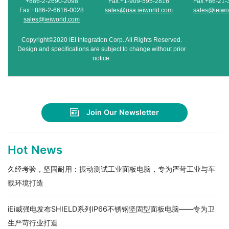
+886-2-2690-2098
Fax:+1-909-595-2816
Fax:+86-21-
Fax:+886-2-6616-0028
sales@usa.ieiworld.com
sales@ieiwo
sales@ieiworld.com
Copyright©2020 IEI Integration Corp. All Rights Reserved.
Design and specifications are subject to change without prior
notice.
Join Our Newsletter
Hot News
久经考验，坚固耐用：振动测试工业面板电脑，专为严苛工业与车
载环境打造
iEi威强电发布SHIELD系列IP66不锈钢坚固型面板电脑——专为卫
生严苛行业打造