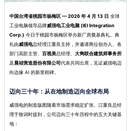
中国台湾省桃园市杨梅区 — 2026 年 4 月 13 日
全球
工业电脑领导品牌
威强电工业电脑 (IEI Integration
Corp.)
今日于桃园市杨梅区举办新厂房奠基典礼。典
礼由
威强电
总经理江重良主持，并邀请两位创办人、各
部门高阶主管、
百视美
总经理、
大雋联合建筑师事务所
及
晨祯营造股份有限公司
代表共同出席，见证威强电迈
向边缘 AI 的新里程碑。
迈向三十年：从在地制造迈向全球布局
威强电的制造版图随着市场需求稳定扩张。江重良总经
理于致词时提到，公司迈向三十年历程中的五大关键基
地：