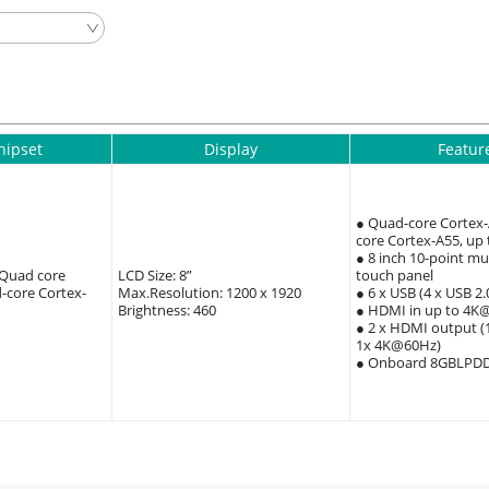
hipset
Display
Featur
● Quad-core Cortex
core Cortex-A55, up
● 8 inch 10-point mu
(Quad core
LCD Size: 8”
touch panel
-core Cortex-
Max.Resolution: 1200 x 1920
● 6 x USB (4 x USB 2.
Brightness: 460
● HDMI in up to 4K
● 2 x HDMI output 
1x 4K@60Hz)
● Onboard 8GBLPD