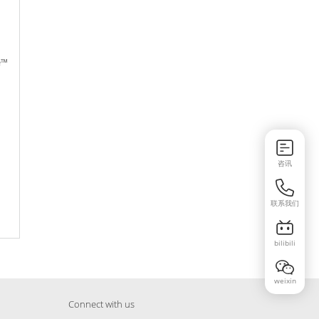
e™
咨讯
联系我们
bilibili
weixin
Connect with us