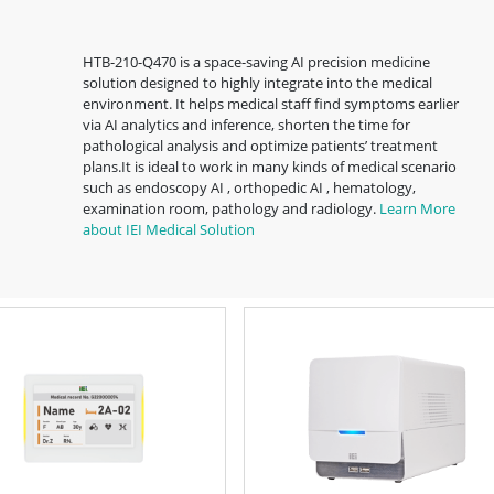
HTB-210-Q470 is a space-saving AI precision medicine
solution designed to highly integrate into the medical
environment. It helps medical staff find symptoms earlier
via AI analytics and inference, shorten the time for
pathological analysis and optimize patients’ treatment
plans.It is ideal to work in many kinds of medical scenario
such as endoscopy AI , orthopedic AI , hematology,
examination room, pathology and radiology.
Learn More
about IEI Medical Solution