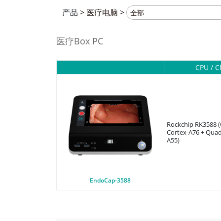
产品
>
医疗电脑
>
医疗Box PC
CPU / C
Rockchip RK3588 
Cortex-A76 + Quad
A55)
EndoCap-3588