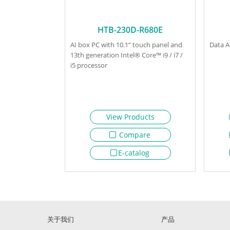
HTB-230D-R680E
AI box PC with 10.1” touch panel and
Data A
13th generation Intel® Core™ i9 / i7 /
i5 processor
View Products
Compare
E-catalog
关于我们
产品