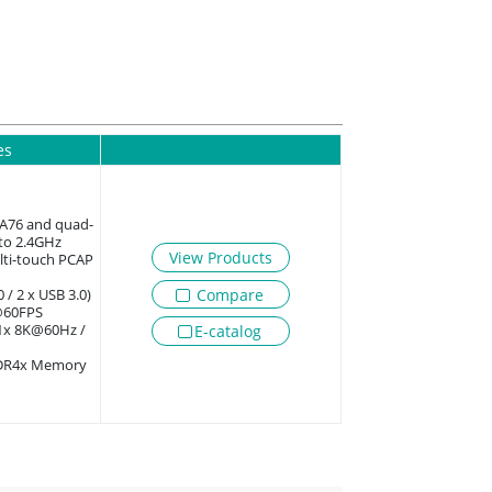
es
-A76 and quad-
 to 2.4GHz
View Products
lti-touch PCAP
Compare
0 / 2 x USB 3.0)
@60FPS
(1x 8K@60Hz /
E-catalog
DR4x Memory