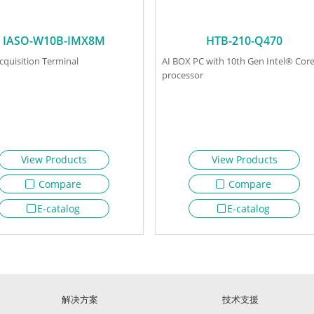
IASO-W10B-IMX8M
HTB-210-Q470
cquisition Terminal
AI BOX PC with 10th Gen Intel® Cor
processor
View Products
View Products
Compare
Compare
E-catalog
E-catalog
解决方案
技术支援