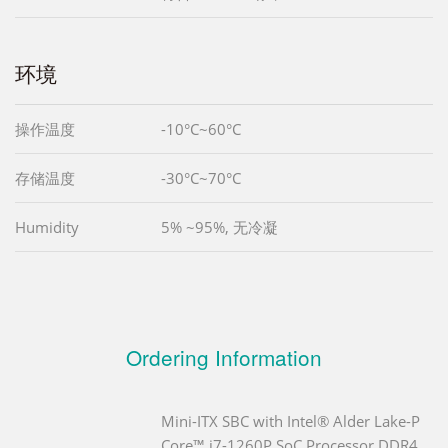
环境
操作温度
-10°C~60°C
存储温度
-30°C~70°C
Humidity
5% ~95%, 无冷凝
Ordering Information
Mini-ITX SBC with Intel® Alder Lake-P
Core™ i7-1260P SoC Processor,DDR4