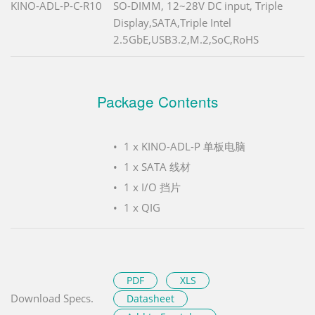
KINO-ADL-P-C-R10
SO-DIMM, 12~28V DC input, Triple
Display,SATA,Triple Intel
2.5GbE,USB3.2,M.2,SoC,RoHS
Package Contents
1 x KINO-ADL-P 单板电脑
1 x SATA 线材
1 x I/O 挡片
1 x QIG
PDF
XLS
Download Specs.
Datasheet