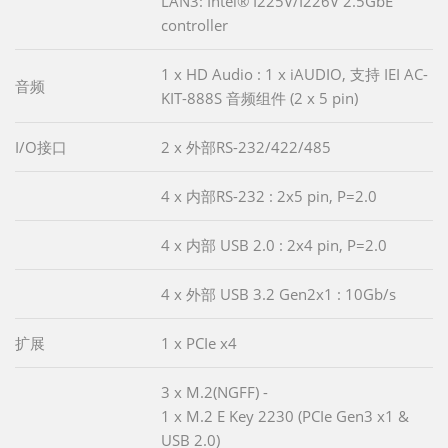
LAN3: Intel® I225V/I226V 2.5GbE
controller
1 x HD Audio : 1 x iAUDIO, 支持 IEI AC-
音频
KIT-888S 音频组件 (2 x 5 pin)
I/O接口
2 x 外部RS-232/422/485
4 x 内部RS-232 : 2x5 pin, P=2.0
4 x 内部 USB 2.0 : 2x4 pin, P=2.0
4 x 外部 USB 3.2 Gen2x1 : 10Gb/s
扩展
1 x PCIe x4
3 x M.2(NGFF) -
1 x M.2 E Key 2230 (PCIe Gen3 x1 &
USB 2.0)