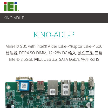
KINO-ADL-P
工业主板
>
单板
...
KINO-ADL-P
Mini-ITX SBC with Intel® Alder Lake-P/Raptor Lake-P SoC
处理器, DDR4 SO-DIMM, 12~28V DC 输入, 独立三显, 三路
Intel® 2.5GbE 网口, USB 3.2, SATA 6Gb/s, 符合 RoHS