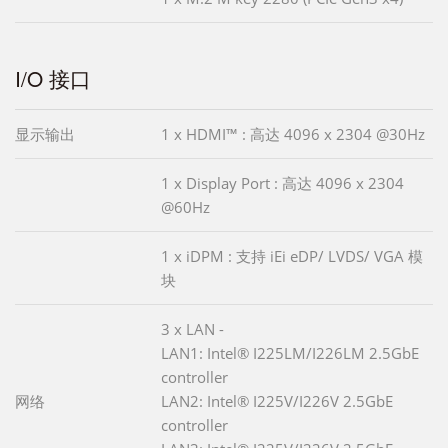
I/O 接口
显示输出
1 x HDMI™ : 高达 4096 x 2304 @30Hz
1 x Display Port : 高达 4096 x 2304
@60Hz
1 x iDPM : 支持 iEi eDP/ LVDS/ VGA 模
块
3 x LAN -
LAN1: Intel® I225LM/I226LM 2.5GbE
controller
网络
LAN2: Intel® I225V/I226V 2.5GbE
controller