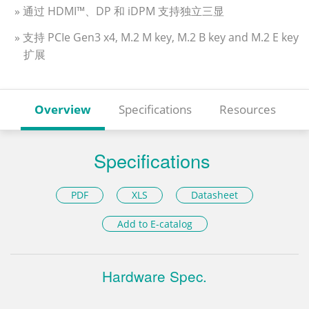
» 通过 HDMI™、DP 和 iDPM 支持独立三显
» 支持 PCIe Gen3 x4, M.2 M key, M.2 B key and M.2 E key
扩展
Overview
Specifications
Resources
Specifications
PDF
XLS
Datasheet
Add to E-catalog
Hardware Spec.