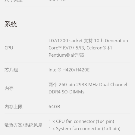
系统
LGA1200 socket 支持 10th Generation
CPU
Core™ i9/i7/i5/i3, Celeron® 和
Pentium® 处理器
芯片组
Intel® H420/H420E
两个 260-pin 2933 MHz Dual-Channel
内存
DDR4 SO-DIMMs
内存上限
64GB
1 x CPU fan connector (1x4 pin)
散热方案/系统风扇
1 x System fan connector (1x4 pin)