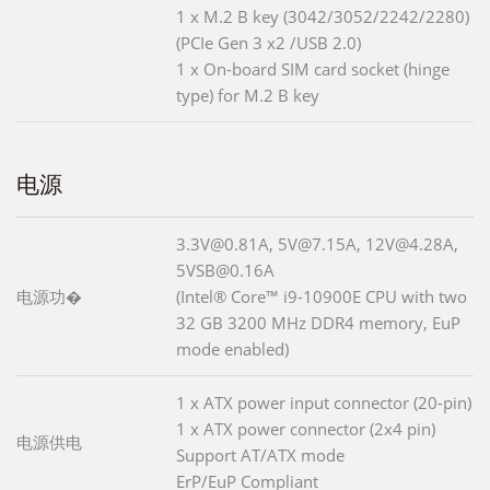
1 x M.2 B key (3042/3052/2242/2280)
(PCIe Gen 3 x2 /USB 2.0)
1 x On-board SIM card socket (hinge
type) for M.2 B key
电源
3.3V@0.81A, 5V@7.15A, 12V@4.28A,
5VSB@0.16A
电源功�
(Intel® Core™ i9-10900E CPU with two
32 GB 3200 MHz DDR4 memory, EuP
mode enabled)
1 x ATX power input connector (20-pin)
1 x ATX power connector (2x4 pin)
电源供电
Support AT/ATX mode
ErP/EuP Compliant