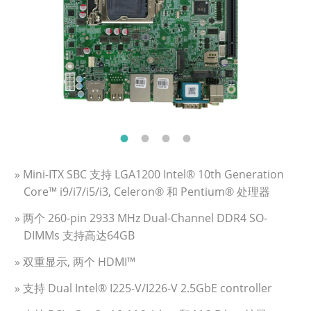
» Mini-ITX SBC 支持 LGA1200 Intel® 10th Generation
Core™ i9/i7/i5/i3, Celeron® 和 Pentium® 处理器
» 两个 260-pin 2933 MHz Dual-Channel DDR4 SO-
DIMMs 支持高达64GB
» 双重显示, 两个 HDMI™
» 支持 Dual Intel® I225-V/I226-V 2.5GbE controller