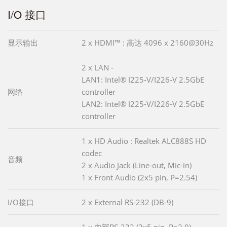
I/O 接口
显示输出
2 x HDMI™ : 高达 4096 x 2160@30Hz
2 x LAN -
LAN1: Intel® I225-V/I226-V 2.5GbE
网络
controller
LAN2: Intel® I225-V/I226-V 2.5GbE
controller
1 x HD Audio : Realtek ALC888S HD
codec
音频
2 x Audio Jack (Line-out, Mic-in)
1 x Front Audio (2x5 pin, P=2.54)
I/O接口
2 x External RS-232 (DB-9)