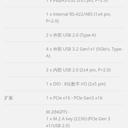
1 x 内部RS-232 (2x5 pin, P=2.0)
1 x Internal RS-422/485 (1x4 pin,
P=2.0)
2 x 外部 USB 2.0 (Type-A)
4 x 外部 USB 3.2 Gen1x1 (5Gb/s, Type-
A)
2 x 内部 USB 2.0 (2x4 pin, P=2.0)
1 x DIO : 8位数字 I/O (2x5 pin)
扩展
1 x PCIe x16 : PCIe Gen3 x16
M.2(NGFF) -
1 x M.2 A key (2230) (PCIe Gen 3
x1/USB 2.0)