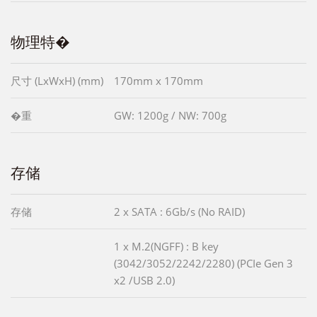
物理特�
尺寸 (LxWxH) (mm)
170mm x 170mm
�重
GW: 1200g / NW: 700g
存储
存储
2 x SATA : 6Gb/s (No RAID)
1 x M.2(NGFF) : B key
(3042/3052/2242/2280) (PCIe Gen 3
x2 /USB 2.0)