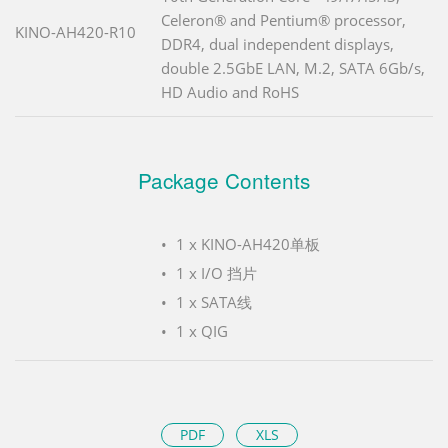
Celeron® and Pentium® processor,
KINO-AH420-R10
DDR4, dual independent displays,
double 2.5GbE LAN, M.2, SATA 6Gb/s,
HD Audio and RoHS
Package Contents
1 x KINO-AH420单板
1 x I/O 挡片
1 x SATA线
1 x QIG
PDF
XLS