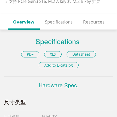
» 支持 PCIe Gen3 x16, M.2 A key 和 M.2 B key 扩展
Overview
Specifications
Resources
Specifications
PDF
XLS
Datasheet
Add to E-catalog
Hardware Spec.
尺寸类型
尺寸类型
Mini-ITX