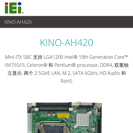
KINO-AH420
工业主板
>
单板
...
KINO-AH420
Mini-ITX SBC 支持 LGA1200 Intel® 10th Generation Core™
i9/i7/i5/i3, Celeron® 和 Pentium® processor, DDR4, 双重独
立显示, 两个 2.5GbE LAN, M.2, SATA 6Gb/s, HD Audio 和
RoHS