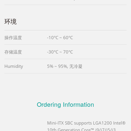
环境
操作温度
-10°C ~ 60°C
存储温度
-30°C ~ 70°C
Humidity
5% ~ 95%, 无冷凝
Ordering Information
Mini-ITX SBC supports LGA1200 Intel®
10th Generation Core™ i9/i7/i5/i3,