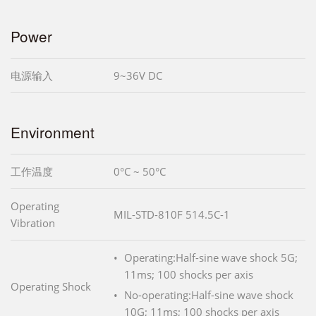
Power
电源输入
9~36V DC
Environment
工作温度
0°C ~ 50°C
Operating
MIL-STD-810F 514.5C-1
Vibration
Operating:Half-sine wave shock 5G;
11ms; 100 shocks per axis
Operating Shock
No-operating:Half-sine wave shock
10G; 11ms; 100 shocks per axis