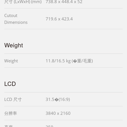
尺寸 (LxWxH) (mm)
738.8 x 448.4 x 52
Cutout
719.6 x 423.4
Dimensions
Weight
Weight
11.8/16.5 kg (�重/毛重)
LCD
LCD 尺寸
31.5�(16:9)
分辨率
3840 x 2160