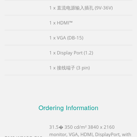
1 x 直流电源输入插孔 (9V-36V)
1 x HDMI™
1 x VGA (DB-15)
1 x Display Port (1.2)
1 x 接线端子 (3 pin)
Ordering Information
31.5� 350 cd/m² 3840 x 2160
monitor, VGA, HDMI, DisplayPort, with