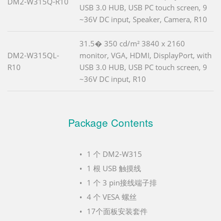
DM2-W315Q-R10
USB 3.0 HUB, USB PC touch screen, 9
~36V DC input, Speaker, Camera, R10
31.5� 350 cd/m² 3840 x 2160
DM2-W315QL-
monitor, VGA, HDMI, DisplayPort, with
R10
USB 3.0 HUB, USB PC touch screen, 9
~36V DC input, R10
Package Contents
1 个 DM2-W315
1 根 USB 触摸线
1 个 3 pin接线端子排
4 个 VESA 螺丝
17个面板安装套件