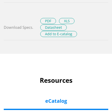
PDF
XLS
Download Specs.
Datasheet
Add to E-catalog
Resources
eCatalog