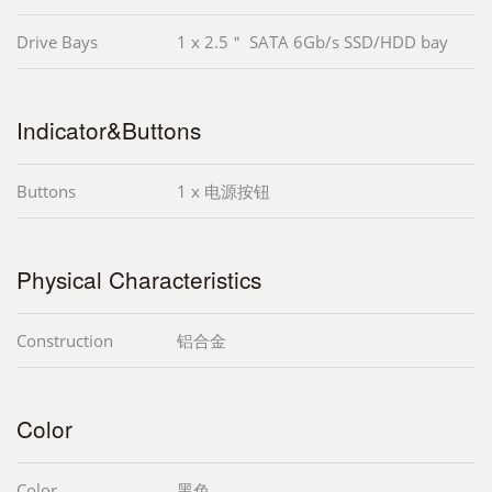
Drive Bays
1 x 2.5＂ SATA 6Gb/s SSD/HDD bay
Indicator&Buttons
Buttons
1 x 电源按钮
Physical Characteristics
Construction
铝合金
Color
Color
黑色