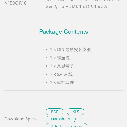
N150C-R10
Gen2, 1 x HDMI, 1 x DP, 1 x 2.5
Package Contents
1 x DIN 导轨安装支架
1 x 螺丝包
1 x 凤凰端子
1 x SATA 线
1 x 壁挂套件
PDF
XLS
Download Specs.
Datasheet
Add to E-catalog