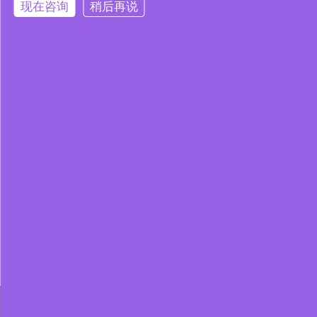
现在咨询
稍后再说
本网站使用 Cookie 以提升您的用户体验，并提供针对您兴趣定制