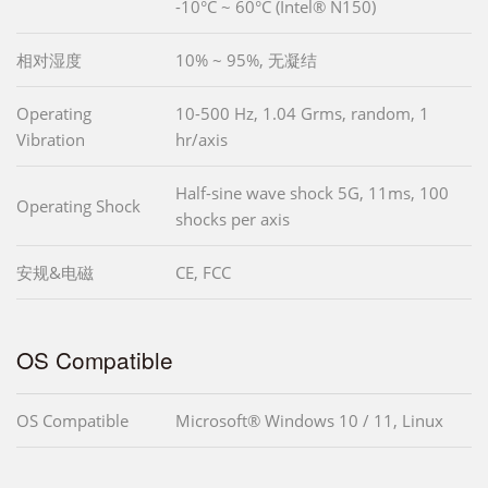
-10°C ~ 60°C (Intel® N150)
相对湿度
10% ~ 95%, 无凝结
Operating
10-500 Hz, 1.04 Grms, random, 1
Vibration
hr/axis
Half-sine wave shock 5G, 11ms, 100
Operating Shock
shocks per axis
安规&电磁
CE, FCC
OS Compatible
OS Compatible
Microsoft® Windows 10 / 11, Linux