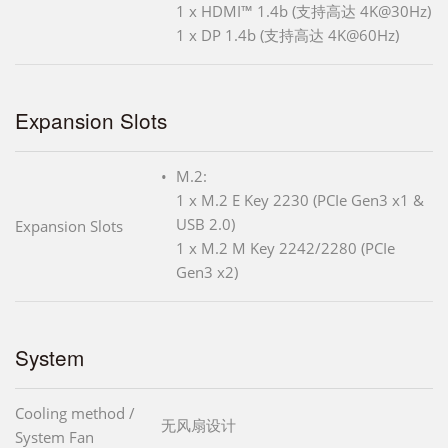
1 x HDMI™ 1.4b (支持高达 4K@30Hz)
1 x DP 1.4b (支持高达 4K@60Hz)
Expansion Slots
M.2:
1 x M.2 E Key 2230 (PCIe Gen3 x1 &
USB 2.0)
Expansion Slots
1 x M.2 M Key 2242/2280 (PCIe
Gen3 x2)
System
Cooling method /
无风扇设计
System Fan