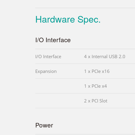
Hardware Spec.
I/O Interface
I/O Interface
4 x Internal USB 2.0
Expansion
1 x PCIe x16
1 x PCIe x4
2 x PCI Slot
Power