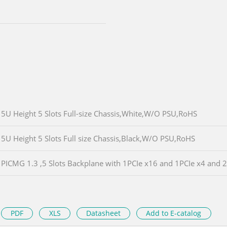
5U Height 5 Slots Full-size Chassis,White,W/O PSU,RoHS
5U Height 5 Slots Full size Chassis,Black,W/O PSU,RoHS
PICMG 1.3 ,5 Slots Backplane with 1PCIe x16 and 1PCIe x4 and 2
PDF
XLS
Datasheet
Add to E-catalog