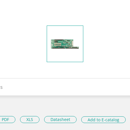
s
PDF
XLS
Datasheet
Add to E-catalog