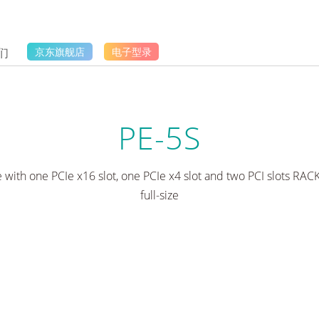
们
京东旗舰店
电子型录
PE-5S
 with one PCIe x16 slot, one PCIe x4 slot and two PCI slots RA
full-size