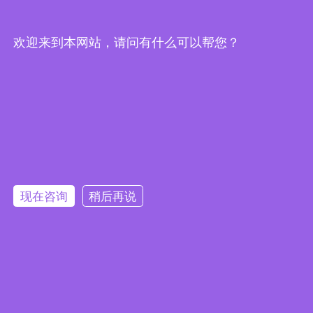
欢迎来到本网站，请问有什么可以帮您？
Embedded System Brochure
现在咨询
稍后再说
订阅电子报
隐私政策
|
安全政策
|
使用条款
|
网站地图
本网站使用 Cookie 以提升您的用户体验，并提供针对您兴趣定
版权所有 ©2025 威强电工业电脑 (IEI Integration Corp.)。保留所有权利。
沪ICP备09054375号-6
制的内容。继续浏览本网站即表示您同意我们使用 Cookie、
沪公网安备 31011202005249号
数据隐私声明
和
使用条款
。