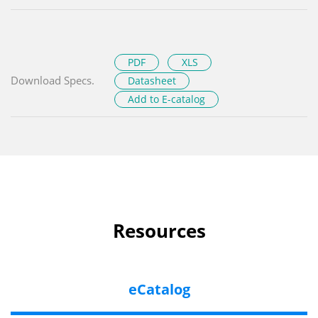
PDF
XLS
Download Specs.
Datasheet
Add to E-catalog
Resources
eCatalog