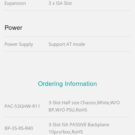
Expansion
3 x ISA Slot
Power
Power Supply
Support AT mode
Ordering Information
3-Slot Half size Chassis,White,W/O
PAC-53GHW-R11
BP,W/O PSU,RoHS
3-Slot ISA PASSIVE Backplane
BP-3S-RS-R40
10pcs/box,RoHS