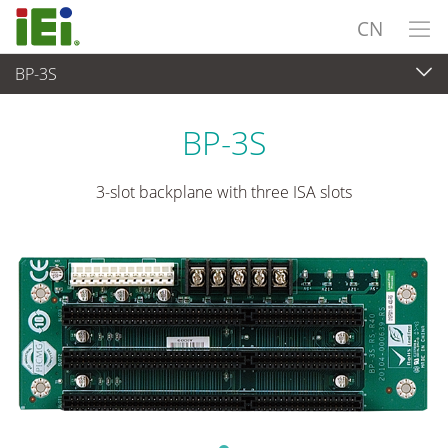
CN
BP-3S
工业主板
>
单板
...
BP-3S
3-slot backplane with three ISA slots