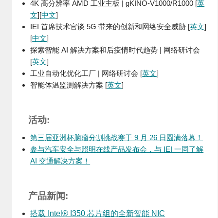
4K 高分辨率 AMD 工业主板 | gKINO-V1000/R1000 [
英
文
][
中文
]
IEI 首席技术官谈 5G 带来的创新和网络安全威胁 [
英文
]
[
中文
]
探索智能 AI 解决方案和后疫情时代趋势 | 网络研讨会
[
英文
]
工业自动化优化工厂 | 网络研讨会 [
英文
]
智能体温监测解决方案 [
英文
]
活动:
第三届亚洲杯脑瘤分割挑战赛于 9 月 26 日圆满落幕！
参与汽车安全与照明在线产品发布会，与 IEI 一同了解
AI 交通解决方案！
产品新闻:
搭载 Intel® I350 芯片组的全新智能 NIC