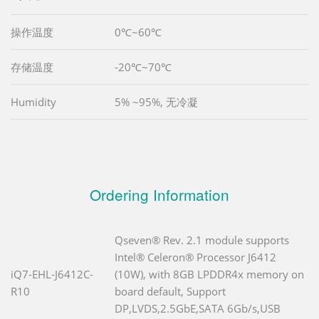
操作温度
0℃~60℃
存储温度
-20℃~70℃
Humidity
5% ~95%, 无冷凝
Ordering Information
Qseven® Rev. 2.1 module supports
Intel® Celeron® Processor J6412
iQ7-EHL-J6412C-
(10W), with 8GB LPDDR4x memory on
R10
board default, Support
DP,LVDS,2.5GbE,SATA 6Gb/s,USB