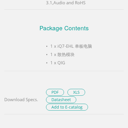
3.1,Audio and RoHS
Package Contents
1 x iQ7-EHL 单板电脑
1 x 散热模块
1 x QIG
PDF
XLS
Download Specs.
Datasheet
Add to E-catalog