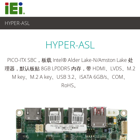
HYPER-ASL
工业主板
>
单板
...
HYPER-ASL
PICO-ITX SBC，板载 Intel® Alder Lake-N/Amston Lake 处
理器，默认板贴 8GB LPDDR5 内存，带 HDMI、LVDS、M.2
M key、M.2 A key、USB 3.2、iSATA 6GB/s、COM、
RoHS。