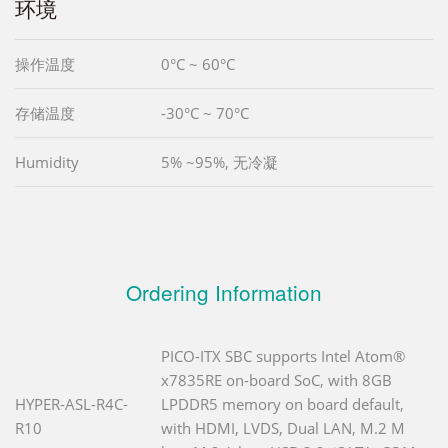
环境
操作温度
0°C ~ 60°C
存储温度
-30°C ~ 70°C
Humidity
5% ~95%, 无冷凝
Ordering Information
PICO-ITX SBC supports Intel Atom®
x7835RE on-board SoC, with 8GB
HYPER-ASL-R4C-
LPDDR5 memory on board default,
R10
with HDMI, LVDS, Dual LAN, M.2 M