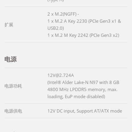
2 x M.2(NGFF) -
1 x M.2 A Key 2230 (PCIe Gen3 x1 &
扩展
USB2.0)
1 x M.2 M Key 2242 (PCIe Gen3 x2)
电源
12V@2.724A
(Intel® Alder Lake-N N97 with 8 GB
电源功耗
4800 MHz LPDDR5 memory, max.
loading, EuP mode disabled)
电源供电
12V DC input, Support AT/ATX mode