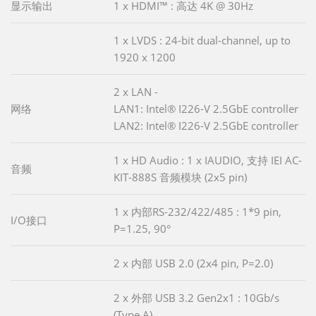
显示输出
1 x HDMI™ : 高达 4K @ 30Hz
1 x LVDS : 24-bit dual-channel, up to
1920 x 1200
2 x LAN -
网络
LAN1: Intel® I226-V 2.5GbE controller
LAN2: Intel® I226-V 2.5GbE controller
1 x HD Audio : 1 x IAUDIO, 支持 IEI AC-
音频
KIT-888S 音频模块 (2x5 pin)
1 x 内部RS-232/422/485 : 1*9 pin,
I/O接口
P=1.25, 90°
2 x 内部 USB 2.0 (2x4 pin, P=2.0)
2 x 外部 USB 3.2 Gen2x1 : 10Gb/s
(Type A)