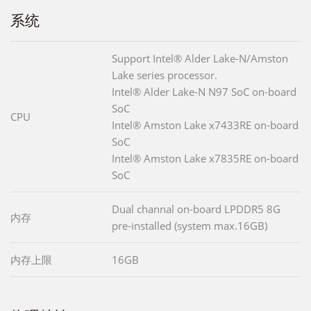
系统
Support Intel® Alder Lake-N/Amston
Lake series processor.
Intel® Alder Lake-N N97 SoC on-board
SoC
CPU
Intel® Amston Lake x7433RE on-board
SoC
Intel® Amston Lake x7835RE on-board
SoC
Dual channal on-board LPDDR5 8G
内存
pre-installed (system max.16GB)
内存上限
16GB