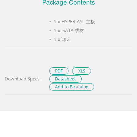
Package Contents
1 x HYPER-ASL 主板
1 x iSATA 线材
1 x QIG
PDF
XLS
Download Specs.
Datasheet
Add to E-catalog