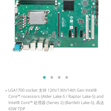
» LGA1700 socket 支持 12th/13th/14th Gen Intel®
Core™ rocessors (Alder Lake-S / Raptor Lake-S) and
Intel® Core™ 处理器 (Series 2) (Bartlett Lake-S), 高达
65W TDP