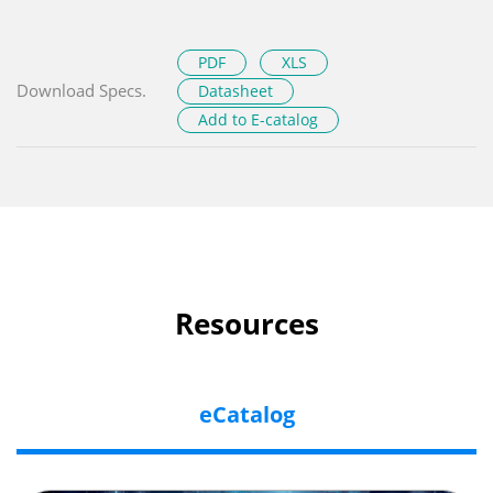
PDF
XLS
Download Specs.
Datasheet
Add to E-catalog
Resources
eCatalog