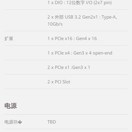
1 x DIO : 12位数字 I/O (2x7 pin)
2 x 外部 USB 3.2 Gen2x1 : Type-A,
10Gb/s
扩展
1 x PCIe x16 : Gen4 x 16
1 x PCIe x4 : Gen3 x 4 open-end
2 x PCIe x1 :Gen3 x 1
2 x PCI Slot
电源
电源功�
TBD