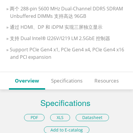
» 两个 288-pin 5600 MHz Dual-Channel DDR5 SDRAM
Unbuffered DIMMs 支持高达 96GB
» 通过 HDMI、DP 和 iDPM 实现三屏独立显示
» 支持 Dual Intel® I226V/I219 LM 2.5GbE 控制器
» Support PCIe Gen4 x1, PCIe Gen4 x4, PCIe Gen4 x16
and PCI expansion
Overview
Specifications
Resources
Specifications
PDF
XLS
Datasheet
Add to E-catalog