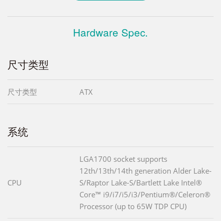
Hardware Spec.
尺寸类型
尺寸类型
ATX
系统
LGA1700 socket supports
12th/13th/14th generation Alder Lake-
CPU
S/Raptor Lake-S/Bartlett Lake Intel®
Core™ i9/i7/i5/i3/Pentium®/Celeron®
Processor (up to 65W TDP CPU)