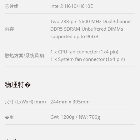
芯片组
Intel® H610/H610E
Two 288-pin 5600 MHz Dual-Channel
内存
DDR5 SDRAM Unbuffered DIMMs
supported up to 96GB
1 x CPU fan connector (1x4 pin)
散热方案/系统风扇
1 x System fan connector (1x4 pin)
物理特�
尺寸 (LxWxH) (mm)
244mm x 305mm
�重
GW: 1200g / NW: 700g