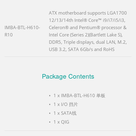
ATX motherboard supports LGA1700
12/13/14th Intel® Core™ i9/i7/i5/i3,
IMBA-BTL-H610-
Celeron® and Pentium® processor &
R10
Intel Core (Series 2)(Bartlett Lake S),
DDR5, Triple displays, dual LAN, M.2,
USB 3.2, SATA 6Gb/s and RoHS
Package Contents
1 x IMBA-BTL-H610 单板
1 x I/O 挡片
1 x SATA线
1 x QIG