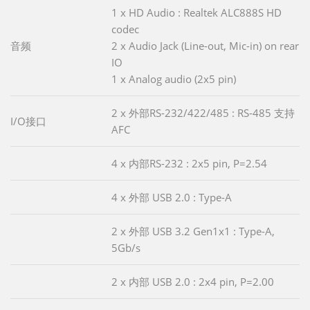
1 x HD Audio : Realtek ALC888S HD
codec
音频
2 x Audio Jack (Line-out, Mic-in) on rear
IO
1 x Analog audio (2x5 pin)
2 x 外部RS-232/422/485 : RS-485 支持
I/O接口
AFC
4 x 内部RS-232 : 2x5 pin, P=2.54
4 x 外部 USB 2.0 : Type-A
2 x 外部 USB 3.2 Gen1x1 : Type-A,
5Gb/s
2 x 内部 USB 2.0 : 2x4 pin, P=2.00