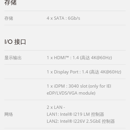
存储
存储
4 x SATA : 6Gb/s
I/O 接口
显示输出
1 x HDMI™ : 1.4 (高达 4K@60Hz)
1 x Display Port : 1.4 (高达 4K@60Hz)
1 x iDPM : 3040 slot (only for IEI
eDP/LVDS/VGA module)
2 x LAN -
网络
LAN1: Intel® I219 LM 控制器
LAN2: Intel® I226V 2.5GbE 控制器