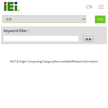
CN
FAQ
Keyword filter :
AIoT & Edge ComputingCategoryNot availableRelated information