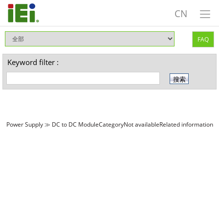
CN
FAQ
Keyword filter :
Power Supply ≫ DC to DC ModuleCategoryNot availableRelated information