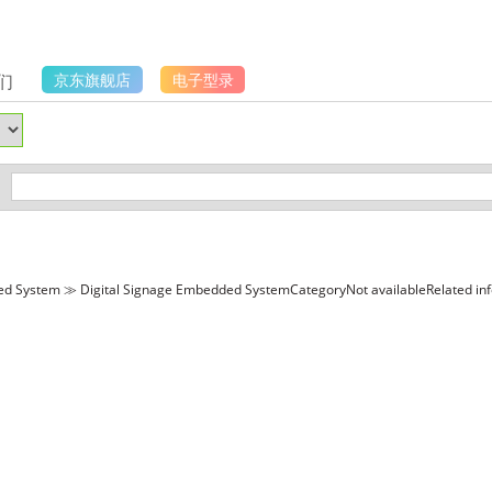
们
京东旗舰店
电子型录
 System ≫ Digital Signage Embedded SystemCategoryNot availableRelated in