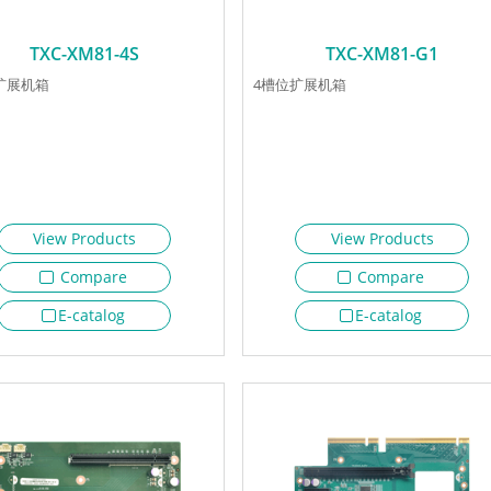
TXC-XM81-4S
TXC-XM81-G1
扩展机箱
4槽位扩展机箱
View Products
View Products
Compare
Compare
E-catalog
E-catalog