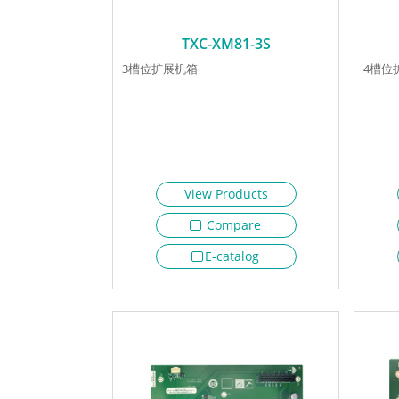
TXC-XM81-3S
3槽位扩展机箱
4槽位
View Products
Compare
E-catalog