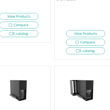
View Products
Compare
View Products
E-catalog
Compare
E-catalog