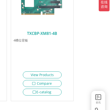
TXCBP-XM81-4B
4槽位背板
View Products
Compare
E-catalog
咨讯