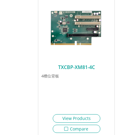
TXCBP-XM81-4C
4槽位背板
View Products
Compare