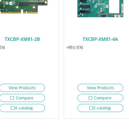
TXCBP-XM81-2B
TXCBP-XM81-4A
背板
4槽位背板
View Products
View Products
Compare
Compare
E-catalog
E-catalog