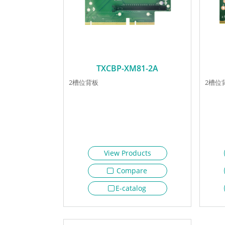
TXCBP-XM81-2A
2槽位背板
2槽位
View Products
Compare
E-catalog