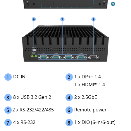
DC IN
1 x DP++ 1.4
2
1
1 x HDMI™ 1.4
8 x USB 3.2 Gen 2
2 x 2.5GbE
3
4
2 x RS-232/422/485
Remote power
5
6
4 x RS-232
1 x DIO (6-in/6-out)
7
8