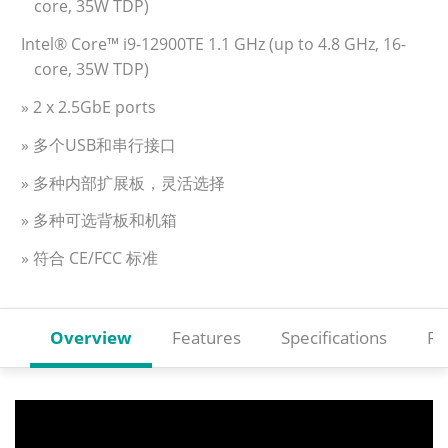
core, 35W TDP)
Intel® Core™ i9-12900TE 1.1 GHz (up to 4.8 GHz, 16-
core, 35W TDP)
» 2 x 2.5GbE ports
» 多个USB和串行接口
» 多种内部扩展板，灵活选择
» 多种可选背板和机箱
» 符合 CE/FCC 标准
Overview
Features
Specifications
Re