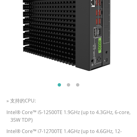
» 支持的CPU:
Intel® Core™ i5-12500TE 1.9GHz (up to 4.3GHz, 6-core,
35W TDP)
Intel® Core™ i7-12700TE 1.4GHz (up to 4.6GHz, 12-