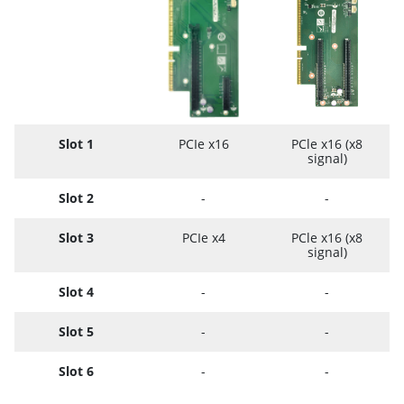
Slot 1
PCIe x16
PCle x16 (x8
signal)
Slot 2
-
-
Slot 3
PCIe x4
PCle x16 (x8
signal)
Slot 4
-
-
Slot 5
-
-
Slot 6
-
-